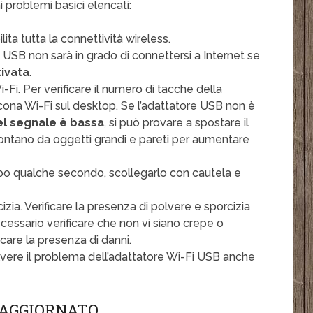
problemi basici elencati:
lita tutta la connettività wireless.
i USB non sarà in grado di connettersi a Internet se
tivata
.
Fi. Per verificare il numero di tacche della
’icona Wi-Fi sul desktop. Se l’adattatore USB non è
el segnale è bassa
, si può provare a spostare il
 lontano da oggetti grandi e pareti per aumentare
opo qualche secondo, scollegarlo con cautela e
izia. Verificare la presenza di polvere e sporcizia
ecessario verificare che non vi siano crepe o
icare la presenza di danni.
solvere il problema dell’adattatore Wi-Fi USB anche
 AGGIORNATO