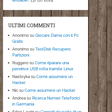
affidabili?
13/12/2024
ULTIMI COMMENTI
Anonimo
su
Giocare Dama con il Pc
Gratis
Anonimo
su
TestDisk Recupero
Partizioni
Ruggero
su
Come riparare una
pendrive USB rotta tramite Linux
Nastoyka
su
Come assumere un
Hacker
Nic
su
Come assumere un Hacker
Andrea
su
Ricerca Numeri Telefonici
in Germania
Eden Laurin
su
Consigli da parte di un