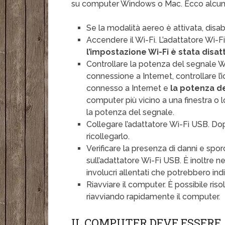
su computer Windows o Mac. Ecco alcuni 
Se la modalità aereo è attivata, disabi
Accendere il Wi-Fi. L’adattatore Wi-F
l’impostazione Wi-Fi è stata disat
Controllare la potenza del segnale Wi-
connessione a Internet, controllare l
connesso a Internet e
la potenza d
computer più vicino a una finestra o
la potenza del segnale.
Collegare l’adattatore Wi-Fi USB. D
ricollegarlo.
Verificare la presenza di danni e sporc
sull’adattatore Wi-Fi USB. È inoltre n
involucri allentati che potrebbero ind
Riavviare il computer. È possibile ri
riavviando rapidamente il computer.
IL COMPUTER DEVE ESSERE