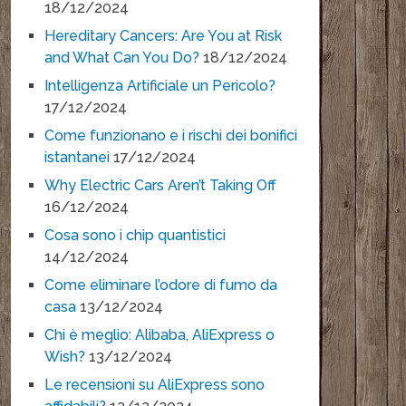
18/12/2024
Hereditary Cancers: Are You at Risk
and What Can You Do?
18/12/2024
Intelligenza Artificiale un Pericolo?
17/12/2024
Come funzionano e i rischi dei bonifici
istantanei
17/12/2024
Why Electric Cars Aren’t Taking Off
16/12/2024
Cosa sono i chip quantistici
14/12/2024
Come eliminare l’odore di fumo da
casa
13/12/2024
Chi è meglio: Alibaba, AliExpress o
Wish?
13/12/2024
Le recensioni su AliExpress sono