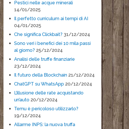
Pestici nelle acque minerali
14/01/2025
Il perfetto curriculum ai tempi di AI
04/01/2025
Che significa Clickbait?
31/12/2024
Sono veri i benefici dei 10 mila passi
al giorno?
25/12/2024
Analisi delle truffe finanziarie
23/12/2024
Il futuro della Blockchain
21/12/2024
ChatGPT su WhatsApp
20/12/2024
L’illusione delle rate acquistando
un’auto
20/12/2024
Temu è pericoloso utilizzarlo?
19/12/2024
Allarme INPS: la nuova truffa