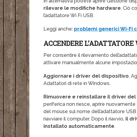
In alternativa potrete aprire Gestione di
rilevare le modifiche hardware
. Ciò c
l’adattatore Wi Fi USB.
Leggi anche:
problemi generici Wi-Fi 
ACCENDERE L’ADATTATORE 
Per consentire il rilevamento dell’adatt
attivare manualmente alcune impostazio
Aggiornare i driver del dispositivo
. A
Adattatori di rete in Windows.
Rimuovere e reinstallare il driver del
periferica non riesce, aprire nuovamente G
del mouse sul nome dell’adattatore USB e 
riavviare il computer. Dopo il riavvio,
il d
installato automaticamente
.