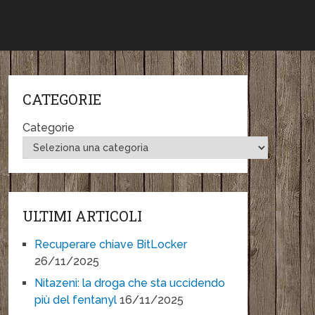
CATEGORIE
Categorie
ULTIMI ARTICOLI
Recuperare chiave BitLocker
26/11/2025
Nitazeni: la droga che sta uccidendo
più del fentanyl
16/11/2025