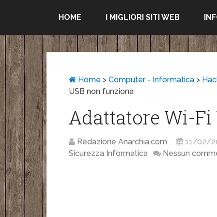
HOME
I MIGLIORI SITI WEB
IN
Home
>
Computer - Informatica
>
Hac
USB non funziona
Adattatore Wi-Fi
Redazione Anarchia.com
11/02/2
Sicurezza Informatica
Nessun comm