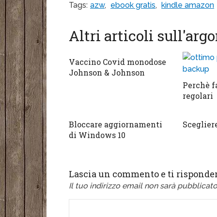
Tags:
azw
,
ebook gratis
,
kindle amazon
Altri articoli sull'ar
Vaccino Covid monodose
Johnson & Johnson
Perchè f
regolari
Bloccare aggiornamenti
Sceglie
di Windows 10
Lascia un commento e ti risponder
Il tuo indirizzo email non sarà pubblicato