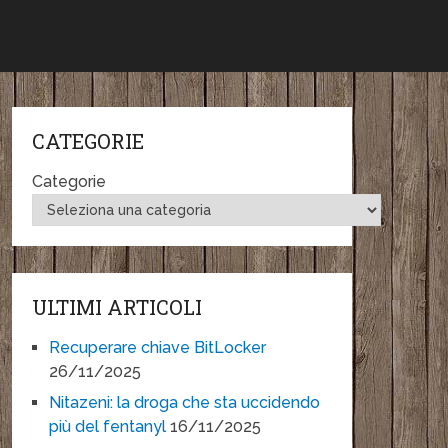
CATEGORIE
Categorie
ULTIMI ARTICOLI
Recuperare chiave BitLocker
26/11/2025
Nitazeni: la droga che sta uccidendo
più del fentanyl
16/11/2025