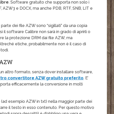
libre
. Software gratuito che supporta non solo i
DF, AZW3 e DOCX, ma anche PDB, RTF, SNB, LIT e
arte dei file AZW sono “sigillati” da una copia
il software Calibre non sarà in grado di aprirli o
vere la protezione DRM dai file AZW, ma
treché etiche, probabilmente non è il caso di
etodi.
 AZW
 un altro formato, senza dover installare software,
tro convertitore AZW gratuito preferito
. E’
porta efficacemente la conversione in molti
le (ad esempio AZW in txt) nella maggior parte dei
rarre il testo in esso contenuto. Per questo motivo
etodi sopra descritti) è d’obbligo una vera e