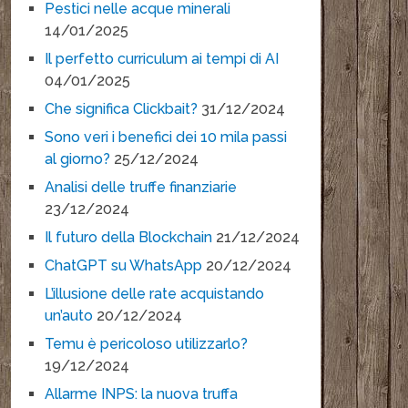
Pestici nelle acque minerali
14/01/2025
Il perfetto curriculum ai tempi di AI
04/01/2025
Che significa Clickbait?
31/12/2024
Sono veri i benefici dei 10 mila passi
al giorno?
25/12/2024
Analisi delle truffe finanziarie
23/12/2024
Il futuro della Blockchain
21/12/2024
ChatGPT su WhatsApp
20/12/2024
L’illusione delle rate acquistando
un’auto
20/12/2024
Temu è pericoloso utilizzarlo?
19/12/2024
Allarme INPS: la nuova truffa