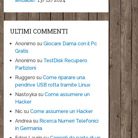
affidabili?
13/12/2024
ULTIMI COMMENTI
Anonimo
su
Giocare Dama con il Pc
Gratis
Anonimo
su
TestDisk Recupero
Partizioni
Ruggero
su
Come riparare una
pendrive USB rotta tramite Linux
Nastoyka
su
Come assumere un
Hacker
Nic
su
Come assumere un Hacker
Andrea
su
Ricerca Numeri Telefonici
in Germania
Eden Laurin
su
Consigli da parte di un