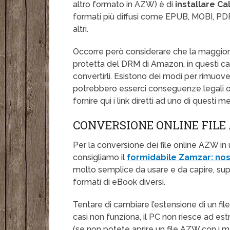
altro formato in AZW) è di
installare Ca
formati più diffusi come EPUB, MOBI, P
altri.
Occorre però considerare che la maggior p
protetta del DRM di Amazon, in questi casi 
convertirli. Esistono dei modi per rimuo
potrebbero esserci conseguenze legali ol
fornire qui i link diretti ad uno di questi m
CONVERSIONE ONLINE FILE
Per la conversione dei file online AZW in
consigliamo il
formidabile Zamzar: nos
molto semplice da usare e da capire, sup
formati di eBook diversi.
Tentare di cambiare l’estensione di un fi
casi non funziona, il PC non riesce ad est
(se non potete aprire un file AZW con i m