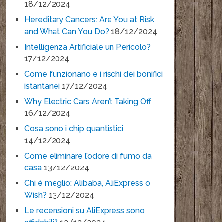
18/12/2024
Hereditary Cancers: Are You at Risk
and What Can You Do?
18/12/2024
Intelligenza Artificiale un Pericolo?
17/12/2024
Come funzionano e i rischi dei bonifici
istantanei
17/12/2024
Why Electric Cars Aren’t Taking Off
16/12/2024
Cosa sono i chip quantistici
14/12/2024
Come eliminare l’odore di fumo da
casa
13/12/2024
Chi è meglio: Alibaba, AliExpress o
Wish?
13/12/2024
Le recensioni su AliExpress sono