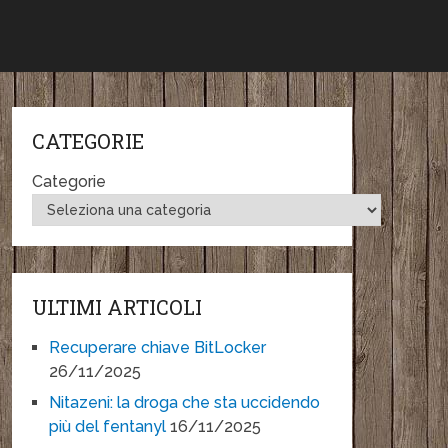
CATEGORIE
Categorie
ULTIMI ARTICOLI
Recuperare chiave BitLocker
26/11/2025
Nitazeni: la droga che sta uccidendo
più del fentanyl
16/11/2025