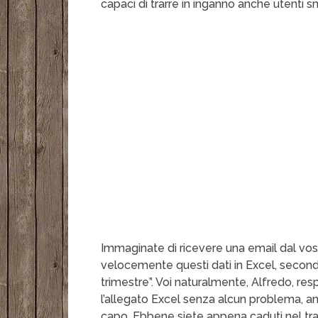
capaci di trarre in inganno anche utenti sm
Immaginate di ricevere una email dal vost
velocemente questi dati in Excel, secon
trimestre”. Voi naturalmente, Alfredo, res
l’allegato Excel senza alcun problema, anz
capo. Ebbene siete appena caduti nel trane