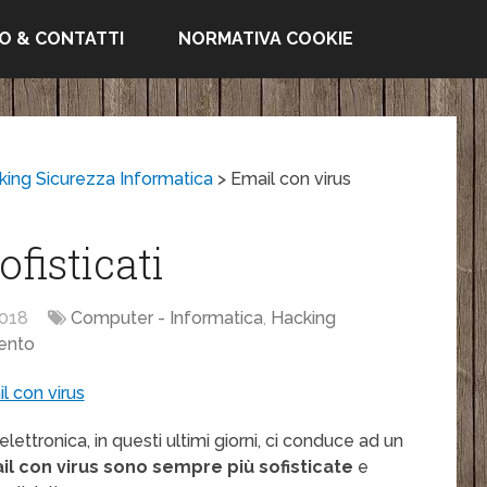
FO & CONTATTI
NORMATIVA COOKIE
king Sicurezza Informatica
>
Email con virus
fisticati
018
Computer - Informatica
,
Hacking
ento
ettronica, in questi ultimi giorni, ci conduce ad un
il con virus sono sempre più sofisticate
e