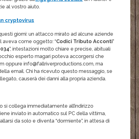
ie al vostro aiuto.
n cryptovirus
n questi giorni: un attacco mirato ad alcune aziende
il aveva come oggetto: “
Codici Tributo Acconti
”
4034
”, intestazioni molto chiare e precise, abituali
 occhio esperto magari poteva accorgersi che
com oppure info@fallriverproductions.com, ma
 della email. Chi ha ricevuto questo messaggio, se
legato, causerà dei danni alla propria azienda.
so si collega immediatamente all’indirizzo
ne inviato in automatico sul PC della vittima,
larsi da solo e diventa “dormiente”, in attesa di