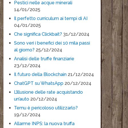
Pestici nelle acque minerali
14/01/2025
Il perfetto curriculum ai tempi di AI
04/01/2025
Che significa Clickbait?
31/12/2024
Sono veri i benefici dei 10 mila passi
al giorno?
25/12/2024
Analisi delle truffe finanziarie
23/12/2024
Il futuro della Blockchain
21/12/2024
ChatGPT su WhatsApp
20/12/2024
L’illusione delle rate acquistando
un’auto
20/12/2024
Temu è pericoloso utilizzarlo?
19/12/2024
Allarme INPS: la nuova truffa