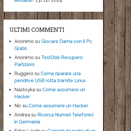
affidabili?
13/12/2024
ULTIMI COMMENTI
Anonimo
su
Giocare Dama con il Pc
Gratis
Anonimo
su
TestDisk Recupero
Partizioni
Ruggero
su
Come riparare una
pendrive USB rotta tramite Linux
Nastoyka
su
Come assumere un
Hacker
Nic
su
Come assumere un Hacker
Andrea
su
Ricerca Numeri Telefonici
in Germania
Eden Laurin
su
Consigli da parte di un