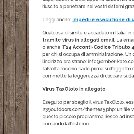
riuscito a penetrare nei vostri sistemi graz
Leggi anche:
impedire esecuzione di u
Qualcosa di simile è accaduto in Italia, i
tramite virus in allegati email
. La ema
o anche “
F24 Acconti-Codice Tributo 
per chi si occupa di amministrazione. Un
l’indirizzo era strano: info@amber-kate.
talvolta l’occhio cade prima sull’oggetto
commette la leggerezza di cliccare sull’al
Virus TaxOlolo in allegato
Eseguito per sbaglio il virus TaxOlolo, es
239outdoors.com/themes5.php: un file vie
questo piccolo programma riesce ad instal
comandi dall’esterno.