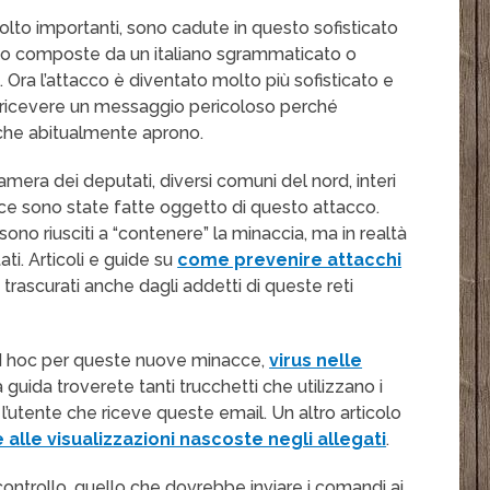
olto importanti, sono cadute in questo sofisticato
rano composte da un italiano sgrammaticato o
. Ora l’attacco è diventato molto più sofisticato e
i ricevere un messaggio pericoloso perché
 che abitualmente aprono.
era dei deputati, diversi comuni del nord, interi
nce sono state fatte oggetto di questo attacco.
 sono riusciti a “contenere” la minaccia, ma in realtà
ati. Articoli e guide su
come prevenire attacchi
ascurati anche dagli addetti di queste reti
ad hoc per queste nuove minacce,
virus nelle
ra guida troverete tanti trucchetti che utilizzano i
e l’utente che riceve queste email. Un altro articolo
 alle visualizzazioni nascoste negli allegati
.
controllo, quello che dovrebbe inviare i comandi ai