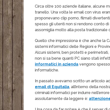
Circa oltre 100 aziende italiane, alcune m
tranello. Una volta le email con virus e
proponevano clip porno, filmati divertenti
spesso gli utenti non si rendono conto d
assomiglia molto alla posta tradizionale
Quello che impressiona è che anche la Cam
sistemi informatici delle Regioni e Provi
Alcuni sistemi, ben protetti e perimetrati,
non si sa bene quanti PC siano stati infett
informatici in azienda
vengono spesso tr
informatiche.
In passato avevamo scritto un articolo 
email di Equitalia
, all’interno della nost
criminali informatici per indurre nell’error
assolutamente da leggere è:
attenzione
Una cosa da far notare è che il server di 