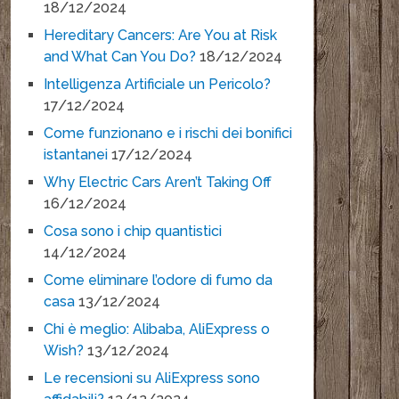
18/12/2024
Hereditary Cancers: Are You at Risk
and What Can You Do?
18/12/2024
Intelligenza Artificiale un Pericolo?
17/12/2024
Come funzionano e i rischi dei bonifici
istantanei
17/12/2024
Why Electric Cars Aren’t Taking Off
16/12/2024
Cosa sono i chip quantistici
14/12/2024
Come eliminare l’odore di fumo da
casa
13/12/2024
Chi è meglio: Alibaba, AliExpress o
Wish?
13/12/2024
Le recensioni su AliExpress sono