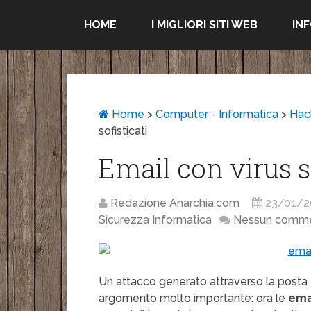
HOME
I MIGLIORI SITI WEB
IN
Home
>
Computer - Informatica
>
Hac
sofisticati
Email con virus so
Redazione Anarchia.com
23/01/2
Sicurezza Informatica
Nessun comm
Un attacco generato attraverso la posta el
argomento molto importante: ora le
ema