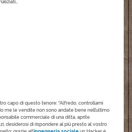
aliziati…
ro capo di questo tenore: “Alfredo, controllami
do me le vendite non sono andate bene nell’ultimo
ponsabile commerciale di una ditta, aprite
i, desiderosi di rispondere al più presto al vostro
llo: grazie all’
ingegneria sociale
un Hacker è