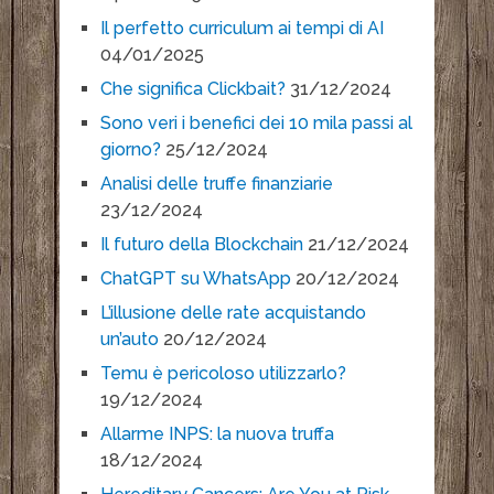
Il perfetto curriculum ai tempi di AI
04/01/2025
Che significa Clickbait?
31/12/2024
Sono veri i benefici dei 10 mila passi al
giorno?
25/12/2024
Analisi delle truffe finanziarie
23/12/2024
Il futuro della Blockchain
21/12/2024
ChatGPT su WhatsApp
20/12/2024
L’illusione delle rate acquistando
un’auto
20/12/2024
Temu è pericoloso utilizzarlo?
19/12/2024
Allarme INPS: la nuova truffa
18/12/2024