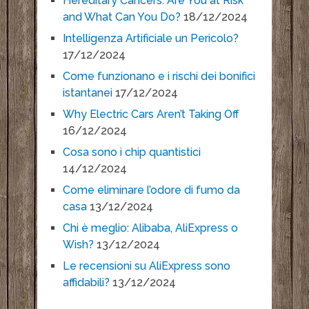
Hereditary Cancers: Are You at Risk
and What Can You Do?
18/12/2024
Intelligenza Artificiale un Pericolo?
17/12/2024
Come funzionano e i rischi dei bonifici
istantanei
17/12/2024
Why Electric Cars Aren’t Taking Off
16/12/2024
Cosa sono i chip quantistici
14/12/2024
Come eliminare l’odore di fumo da
casa
13/12/2024
Chi è meglio: Alibaba, AliExpress o
Wish?
13/12/2024
Le recensioni su AliExpress sono
affidabili?
13/12/2024