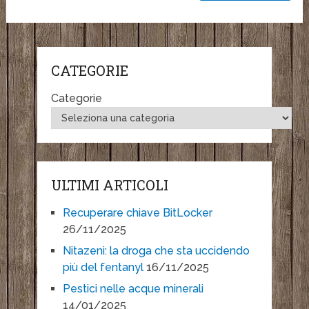
CATEGORIE
Categorie
ULTIMI ARTICOLI
Recuperare chiave BitLocker
26/11/2025
Nitazeni: la droga che sta uccidendo
più del fentanyl
16/11/2025
Pestici nelle acque minerali
14/01/2025