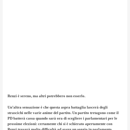
Renzi è sereno, ma altri potrebbero non esserlo.
Un’altra sensazione è che questa aspra battaglia lascerà degli
strascichi nelle varie anime del partito. Un partito tretagono come il
PD batterà cassa quando sarà ora di scegliere i parlamentari per le
prossime elezioni: certamente
chi si è schierato apertamente con
Renzi troverà molta difficoltà ad avere un seggio in parlamento
,