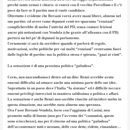
perchè tanto ormai è chiaro: si voterà con il vecchio Porcellum e lì c’è
poco da fare se il partito non ti vuole candidare.
Oltretutto è evidente che Bersani vorrà avere mani libere, almeno nel
suo partito: ed avere come deputati venti-tre-quaranta “renziani”
complicherebbe di molto l’attività del PD, senza contare frizioni
ancor più ustionianti con Vendola (che grazie all’alleanza con il PD)
porterà un bel po’ di deputati in parlamento.
Certamente ci sarà da sorridere quando si parlerà di regole,
motivazioni, scelte politiche per cui molti “renziani” resteranno fuori
dalle logiche di partito: ma la politica stessa è spietata, “guai ai vinti”.
La sensazione è di una prossima politica “paludosa”.
Certo, non nascondiamoci dietro ad un dito:
Renzi avrebbe avuto
enormi difficoltà ad attuare anche una minima parte delle sue idee
.
Soprattutto in un paese dove l’Italia “fa sistema” ed è difficile toccare
enormi privilegi intrecciati in maniera saldissima a politica e affari.
La sensazione è anche Renzi
non sarebbe riuscito ad incidere molto in
questa situazione,
ma sarebbe stata almeno una speranza
.
Ora
l’asse Bersani-Vendola
, forse con l’aggiunta di Casini, non
promette nulla di buono (non per l’avvento dei “comunisti, queste
sono sciocchezze), ma per il ritorno ad una politica “paludosa”
dell’accontentare tutti e nessuno,
delle cose dette, ridette, rimandate…