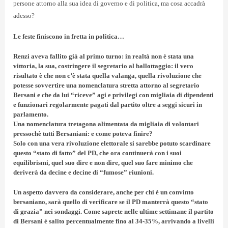
persone attorno alla sua idea di governo e di politica, ma cosa accadrà
adesso?
Le feste finiscono in fretta in politica…
Renzi aveva fallito già al primo turno
: in realtà non è stata una
vittoria, la sua, costringere il segretario al ballottaggio: il vero
risultato è che non c’è stata quella valanga, quella rivoluzione che
potesse sovvertire una nomenclatura stretta attorno al segretario
Bersani e che da lui “riceve” agi e privilegi con migliaia di dipendenti
e funzionari regolarmente pagati dal partito oltre a seggi sicuri in
parlamento.
Una nomenclatura tretagona alimentata da migliaia di volontari
pressochè tutti Bersaniani: e come poteva finire?
Solo con una vera rivoluzione elettorale si sarebbe potuto scardinare
questo “stato di fatto” del PD,
che ora continuerà con i suoi
equilibrismi
, quel suo dire e non dire, quel suo fare minimo che
deriverà da decine e decine di “fumose” riunioni.
Un aspetto davvero da considerare,
anche per chi è un convinto
bersaniano
, sarà quello di verificare se il PD manterrà questo “stato
di grazia” nei sondaggi. Come saprete nelle ultime settimane il partito
di Bersani è salito percentualmente fino al 34-35%, arrivando a livelli