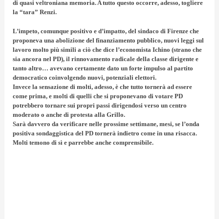
di quasi veltroniana memoria. A tutto questo occorre, adesso,
togliere
la “tara” Renzi
.
L’impeto, comunque positivo e d’impatto, del sindaco di Firenze che
proponeva una abolizione del finanziamento pubblico, nuovi leggi sul
lavoro molto più simili a ciò che dice l’economista
Ichino
(strano che
sia ancora nel PD), il rinnovamento radicale della classe dirigente e
tanto altro… avevano certamente dato un forte impulso al partito
democratico coinvolgendo nuovi, potenziali elettori.
Invece la sensazione di molti, adesso, è che
tutto tornerà ad essere
come prima
, e molti di quelli che si proponevano di votare PD
potrebbero tornare sui propri passi dirigendosi verso un centro
moderato o anche di protesta alla Grillo.
Sarà davvero da verificare nelle prossime settimane, mesi,
se l’onda
positiva sondaggistica del PD tornerà indietro
come in una risacca.
Molti temono di sì e parrebbe anche comprensibile.