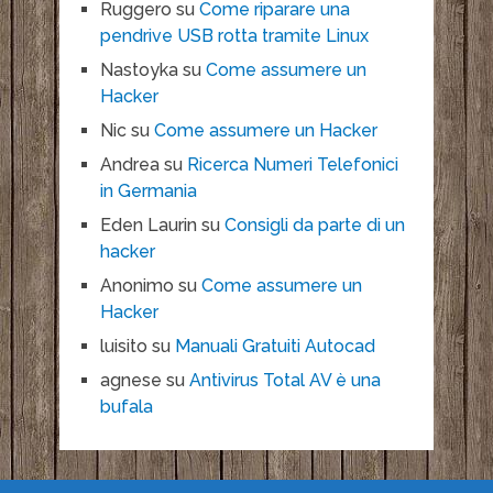
Ruggero
su
Come riparare una
pendrive USB rotta tramite Linux
Nastoyka
su
Come assumere un
Hacker
Nic
su
Come assumere un Hacker
Andrea
su
Ricerca Numeri Telefonici
in Germania
Eden Laurin
su
Consigli da parte di un
hacker
Anonimo
su
Come assumere un
Hacker
luisito
su
Manuali Gratuiti Autocad
agnese
su
Antivirus Total AV è una
bufala