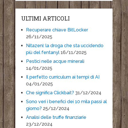
ULTIMI ARTICOLI
Recuperare chiave BitLocker
26/11/2025
Nitazeni: la droga che sta uccidendo
più del fentanyl
16/11/2025
Pestici nelle acque minerali
14/01/2025
Il perfetto curriculum ai tempi di AI
04/01/2025
Che significa Clickbait?
31/12/2024
Sono veri i benefici dei 10 mila passi al
giorno?
25/12/2024
Analisi delle truffe finanziarie
23/12/2024