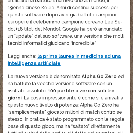
artificiale ha battuto il numero uno al mondo, il
19enne cinese Ke Jie. Anni di continui successi per
questo software dopo aver già battuto campioni
europei e il celeberrimo campione coreano Lee Se-
dol (18 titoli del Mondo). Google ha però annunciato
un “update” del suo software, una versione che molti
tecnici informatici giudicano “incredibile”
Leggi anche:
la prima laurea in medicina ad una
intelligenza artificiale
La nuova versione è denominata
Alpha Go Zero
ed
ha battuto la vecchia versione software con un
risultato assoluto:
100 partite a zero in soli tre
giorni
. La cosa impressionante è come si è arrivati a
questo nuovo livello di potenza: Alpha Go Zero ha
“semplicemente” giocato milioni di match contro se
stesso. In pratica è stato programmato con le regole
base di questo gioco, ma ha “saltato” direttamente