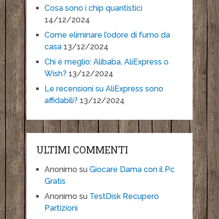
Cosa sono i chip quantistici
14/12/2024
Come eliminare l’odore di fumo da
casa
13/12/2024
Chi è meglio: Alibaba, AliExpress o
Wish?
13/12/2024
Le recensioni su AliExpress sono
affidabili?
13/12/2024
ULTIMI COMMENTI
Anonimo
su
Giocare Dama con il Pc
Gratis
Anonimo
su
TestDisk Recupero
Partizioni