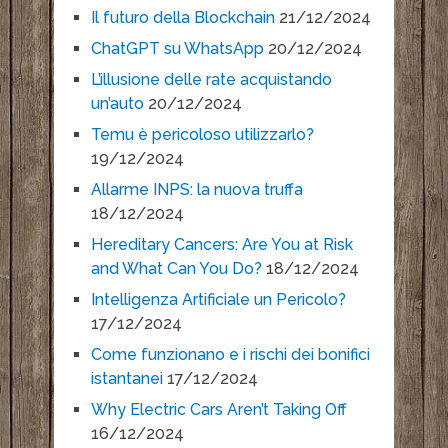
Il futuro della Blockchain
21/12/2024
ChatGPT su WhatsApp
20/12/2024
L’illusione delle rate acquistando
un’auto
20/12/2024
Temu è pericoloso utilizzarlo?
19/12/2024
Allarme INPS: la nuova truffa
18/12/2024
Hereditary Cancers: Are You at Risk
and What Can You Do?
18/12/2024
Intelligenza Artificiale un Pericolo?
17/12/2024
Come funzionano e i rischi dei bonifici
istantanei
17/12/2024
Why Electric Cars Aren’t Taking Off
16/12/2024