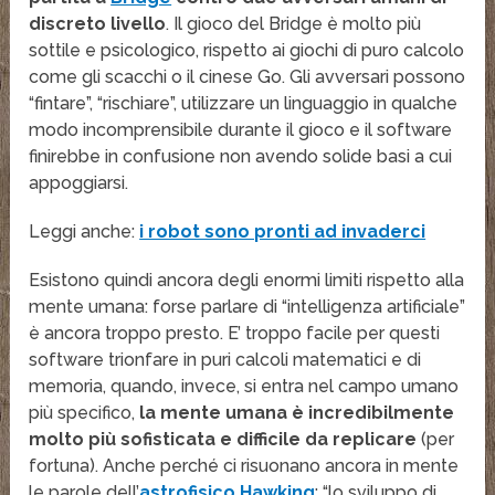
discreto livello
. Il gioco del Bridge è molto più
sottile e psicologico, rispetto ai giochi di puro calcolo
come gli scacchi o il cinese Go. Gli avversari possono
“fintare”, “rischiare”, utilizzare un linguaggio in qualche
modo incomprensibile durante il gioco e il software
finirebbe in confusione non avendo solide basi a cui
appoggiarsi.
Leggi anche:
i robot sono pronti ad invaderci
Esistono quindi ancora degli enormi limiti rispetto alla
mente umana: forse parlare di “intelligenza artificiale”
è ancora troppo presto. E’ troppo facile per questi
software trionfare in puri calcoli matematici e di
memoria, quando, invece, si entra nel campo umano
più specifico,
la mente umana è incredibilmente
molto più sofisticata e difficile da replicare
(per
fortuna). Anche perché ci risuonano ancora in mente
le parole dell’
astrofisico Hawking
: “lo sviluppo di