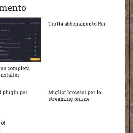
gomento
Truffa abbonamento Rai
one completa
installer
i plugin per
Miglior browser per lo
streaming online
ò!
.