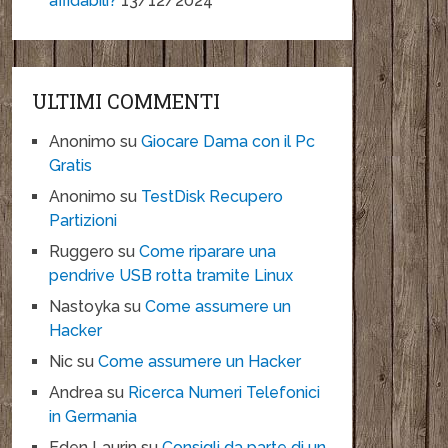
affidabili?
13/12/2024
ULTIMI COMMENTI
Anonimo
su
Giocare Dama con il Pc
Gratis
Anonimo
su
TestDisk Recupero
Partizioni
Ruggero
su
Come riparare una
pendrive USB rotta tramite Linux
Nastoyka
su
Come assumere un
Hacker
Nic
su
Come assumere un Hacker
Andrea
su
Ricerca Numeri Telefonici
in Germania
Eden Laurin
su
Consigli da parte di un