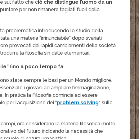
 sul fatto che c
iò che distingue l’uomo da un
i puntare per non rimanere tagliati fuori dalla
sta problematica introducendo lo studio della
entata una materia “irrinunciabile” dopo svariati
lavoro provocati dai rapidi cambiamenti della società
ntrodurre la filosofia sin dalle elementari.
tile” fino a poco tempo fa
 sono state sempre le basi per un Mondo migliore.
ssenziale i giovani ad ampliare l’immaginazione,
e. In pratica la Filosofia comincia ad essere
e per l’acquisizione dei “
problem solving
“, sullo
i campi, ora considerano la materia filosofica molto
vorativo del futuro indicando la necessità che
n scuole di natura umanistica.