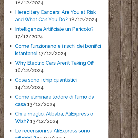
18/12/2024
Hereditary Cancers: Are You at Risk
and What Can You Do?
18/12/2024
Intelligenza Artificiale un Pericolo?
17/12/2024
Come funzionano e i rischi dei bonifici
istantanei
17/12/2024
Why Electric Cars Aren’t Taking Off
16/12/2024
Cosa sono i chip quantistici
14/12/2024
Come eliminare l’odore di fumo da
casa
13/12/2024
Chi è meglio: Alibaba, AliExpress o
Wish?
13/12/2024
Le recensioni su AliExpress sono