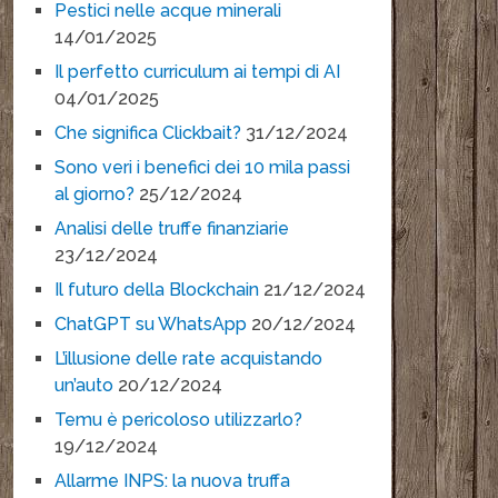
Pestici nelle acque minerali
14/01/2025
Il perfetto curriculum ai tempi di AI
04/01/2025
Che significa Clickbait?
31/12/2024
Sono veri i benefici dei 10 mila passi
al giorno?
25/12/2024
Analisi delle truffe finanziarie
23/12/2024
Il futuro della Blockchain
21/12/2024
ChatGPT su WhatsApp
20/12/2024
L’illusione delle rate acquistando
un’auto
20/12/2024
Temu è pericoloso utilizzarlo?
19/12/2024
Allarme INPS: la nuova truffa