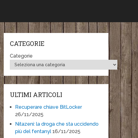
CATEGORIE
Categorie
ULTIMI ARTICOLI
Recuperare chiave BitLocker
26/11/2025
Nitazeni: la droga che sta uccidendo
più del fentanyl
16/11/2025