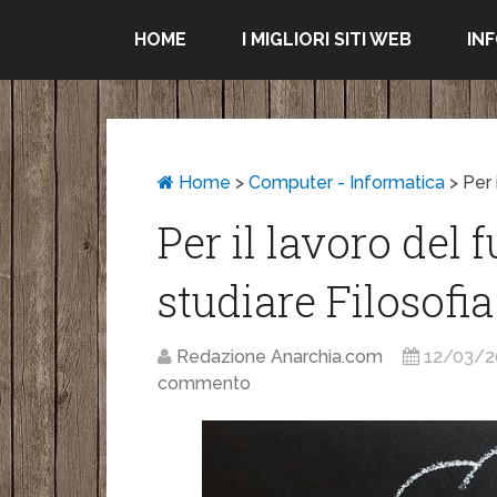
HOME
I MIGLIORI SITI WEB
IN
Home
>
Computer - Informatica
>
Per 
Per il lavoro del 
studiare Filosofia
Redazione Anarchia.com
12/03/2
commento