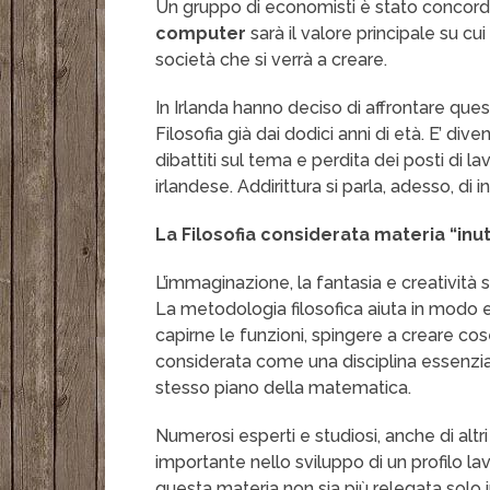
Un gruppo di economisti è stato concorde
computer
sarà il valore principale su cu
società che si verrà a creare.
In Irlanda hanno deciso di affrontare que
Filosofia già dai dodici anni di età. E’ div
dibattiti sul tema e perdita dei posti di 
irlandese. Addirittura si parla, adesso, di i
La Filosofia considerata materia “inu
L’immaginazione, la fantasia e creatività
La metodologia filosofica aiuta in modo e
capirne le funzioni, spingere a creare cos
considerata come una disciplina essenzial
stesso piano della matematica.
Numerosi esperti e studiosi, anche di altr
importante nello sviluppo di un profilo la
questa materia non sia più relegata solo i