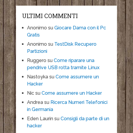
ULTIMI COMMENTI
Anonimo
su
Giocare Dama con il Pc
Gratis
Anonimo
su
TestDisk Recupero
Partizioni
Ruggero
su
Come riparare una
pendrive USB rotta tramite Linux
Nastoyka
su
Come assumere un
Hacker
Nic
su
Come assumere un Hacker
Andrea
su
Ricerca Numeri Telefonici
in Germania
Eden Laurin
su
Consigli da parte di un
hacker