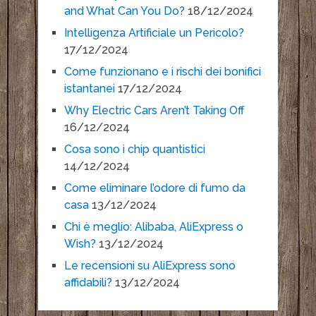
and What Can You Do?
18/12/2024
Intelligenza Artificiale un Pericolo?
17/12/2024
Come funzionano e i rischi dei bonifici
istantanei
17/12/2024
Why Electric Cars Aren’t Taking Off
16/12/2024
Cosa sono i chip quantistici
14/12/2024
Come eliminare l’odore di fumo da
casa
13/12/2024
Chi è meglio: Alibaba, AliExpress o
Wish?
13/12/2024
Le recensioni su AliExpress sono
affidabili?
13/12/2024