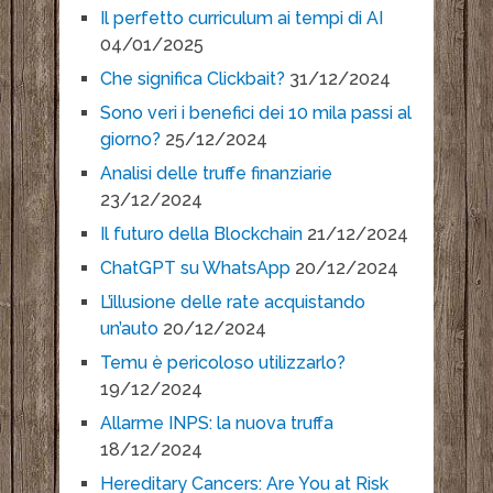
Il perfetto curriculum ai tempi di AI
04/01/2025
Che significa Clickbait?
31/12/2024
Sono veri i benefici dei 10 mila passi al
giorno?
25/12/2024
Analisi delle truffe finanziarie
23/12/2024
Il futuro della Blockchain
21/12/2024
ChatGPT su WhatsApp
20/12/2024
L’illusione delle rate acquistando
un’auto
20/12/2024
Temu è pericoloso utilizzarlo?
19/12/2024
Allarme INPS: la nuova truffa
18/12/2024
Hereditary Cancers: Are You at Risk