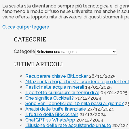
La scuola sta diventando sempre più tecnologica e, di gene
fenomeno è molto diffuso nelle università, ma anche in scuo
viene offerta l’opportunità di avvalersi di questi strument
Clicca qui per leggere
CATEGORIE
Categorie
ULTIMI ARTICOLI
Recuperare chiave BitLocker
26/11/2025
Nitazeni: la droga che sta uccidendo più del fen
Pestici nelle acque minerali
14/01/2025
Il perfetto curriculum ai tempi di AI
04/01/2025
Che significa Clickbait?
31/12/2024
Sono veri i benefici dei 10 mila passi al giorno?
2
Analisi delle truffe finanziarie
23/12/2024
Il futuro della Blockchain
21/12/2024
ChatGPT su WhatsApp
20/12/2024
L’illusione delle rate acquistando un’auto
20/12/