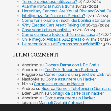
Temu è pericoloso utilizzarlo?
19/12/2024
Allarme INPS: la nuova truffa
18/12/2024
Hereditary Cancers: Are You at Risk and What C
Intelligenza Artificiale un Pericolo?
17/12/2024
Come funzionano e i rischi dei bonifici istantanei
Why Electric Cars Aren’t Taking Off
16/12/2024
Cosa sono i chip quantistici
14/12/2024
Come eliminare l’odore di fumo da casa
13/12/
Chi è meglio: Alibaba, AliExpress o Wish?
13/12
Le recensioni su AliExpress sono affidabili?
13/1
ULTIMI COMMENTI
Anonimo
su
Giocare Dama con il Pc Gratis
Anonimo
su
TestDisk Recupero Partizioni
Ruggero
su
Come riparare una pendrive USB rott
Nastoyka
su
Come assumere un Hacker
Nic
su
Come assumere un Hacker
Andrea
su
Ricerca Numeri Telefonici in Germani
Eden Laurin
su
Consigli da parte di un hacker
Anonimo
su
Come assumere un Hacker
luisito
su
Manuali Gratuiti Autocad
agnese
su
Antivirus Total AV è una bufala