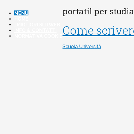
portatil per studi
MENU
HOME
I MIGLIORI SITI WEB
Come scrivere
INFO & CONTATTI
NORMATIVA COOKIE
Scuola Università