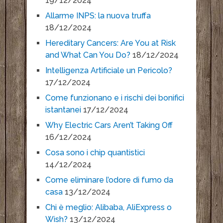
19/12/2024
Allarme INPS: la nuova truffa
18/12/2024
Hereditary Cancers: Are You at Risk
and What Can You Do?
18/12/2024
Intelligenza Artificiale un Pericolo?
17/12/2024
Come funzionano e i rischi dei bonifici
istantanei
17/12/2024
Why Electric Cars Aren’t Taking Off
16/12/2024
Cosa sono i chip quantistici
14/12/2024
Come eliminare l’odore di fumo da
casa
13/12/2024
Chi è meglio: Alibaba, AliExpress o
Wish?
13/12/2024