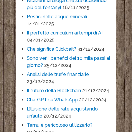
Nitazeni: la droga che sta uccidendo
più del fentanyl
16/11/2025
Pestici nelle acque minerali
14/01/2025
Il perfetto curriculum ai tempi di AI
04/01/2025
Che significa Clickbait?
31/12/2024
Sono veri i benefici dei 10 mila passi al
giorno?
25/12/2024
Analisi delle truffe finanziarie
23/12/2024
Il futuro della Blockchain
21/12/2024
ChatGPT su WhatsApp
20/12/2024
L’illusione delle rate acquistando
un’auto
20/12/2024
Temu è pericoloso utilizzarlo?