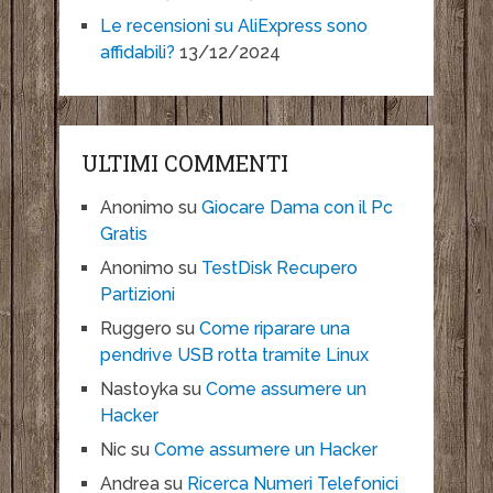
Le recensioni su AliExpress sono
affidabili?
13/12/2024
ULTIMI COMMENTI
Anonimo
su
Giocare Dama con il Pc
Gratis
Anonimo
su
TestDisk Recupero
Partizioni
Ruggero
su
Come riparare una
pendrive USB rotta tramite Linux
Nastoyka
su
Come assumere un
Hacker
Nic
su
Come assumere un Hacker
Andrea
su
Ricerca Numeri Telefonici