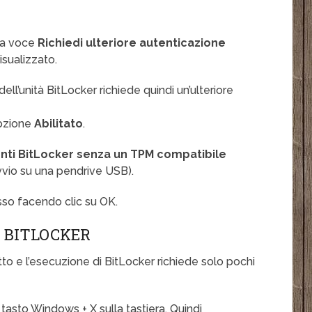
lla voce
Richiedi ulteriore autenticazione
sualizzato.
ell’unità BitLocker richiede quindi un’ulteriore
opzione
Abilitato
.
nti BitLocker senza un TPM compatibile
vvio su una pendrive USB).
sso facendo clic su OK.
 BITLOCKER
atto e l’esecuzione di BitLocker richiede solo pochi
asto Windows + X sulla tastiera. Quindi