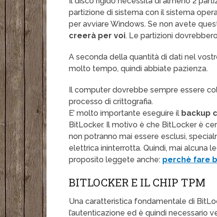
Il disco rigido necessita di almeno 2 part
partizione di sistema con il sistema operati
per avviare Windows. Se non avete quest
creerà per voi
. Le partizioni dovrebber
A seconda della quantità di dati nel vostr
molto tempo, quindi abbiate pazienza.
Il computer dovrebbe sempre essere coll
processo di crittografia.
E’ molto importante eseguire il
backup c
BitLocker. Il motivo è che BitLocker è cer
non potranno mai essere esclusi, special
elettrica ininterrotta. Quindi, mai alcuna
proposito leggete anche:
perchè fare b
BITLOCKER E IL CHIP TPM
Una caratteristica fondamentale di BitLo
l’autenticazione ed è quindi necessario ver