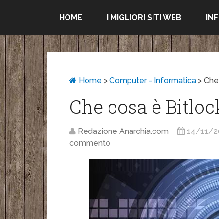
HOME
I MIGLIORI SITI WEB
IN
Home
>
Computer - Informatica
>
Che
Che cosa è Bitlo
Redazione Anarchia.com
14/11/2
commento