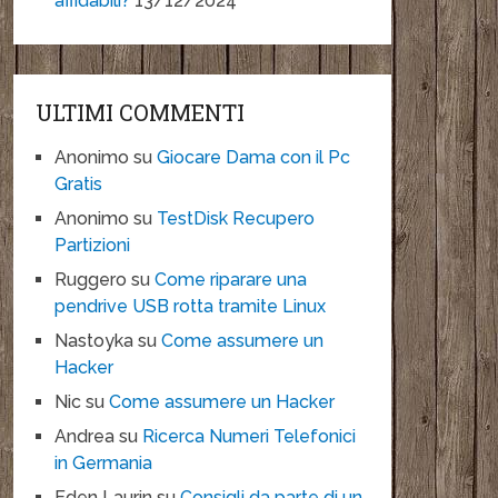
affidabili?
13/12/2024
ULTIMI COMMENTI
Anonimo
su
Giocare Dama con il Pc
Gratis
Anonimo
su
TestDisk Recupero
Partizioni
Ruggero
su
Come riparare una
pendrive USB rotta tramite Linux
Nastoyka
su
Come assumere un
Hacker
Nic
su
Come assumere un Hacker
Andrea
su
Ricerca Numeri Telefonici
in Germania
Eden Laurin
su
Consigli da parte di un