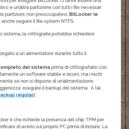
izioni per eseguire BitLocker. Ci deve essere una
vo e un’altra partizione con tutti i file necessari
e partizioni, non preoccupatevi,
BitLocker le
o anche seguire il file system NTFS.
o sistema, la crittografia potrebbe richiedere
egato a un alimentatore durante tutto il
ompleto del sistema
prima di crittografarlo con
tamente un software stabile e sicuro, ma i rischi
mente se non si dispone di un’alimentazione
 leggerezza: eseguire il backup del sistema. A tal
ackup regolari
.
cker è che richiede la presenza del chip TPM per
ificare di averlo sul proprio PC prima di iniziare. La