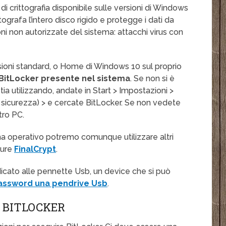
 crittografia disponibile sulle versioni di Windows
ografa l’intero disco rigido e protegge i dati da
i non autorizzate del sistema: attacchi virus con
rsioni standard, o Home di Windows 10 sul proprio
e BitLocker presente nel sistema
. Se non si è
tia utilizzando, andate in Start > Impostazioni >
sicurezza) > e cercate BitLocker. Se non vedete
tro PC.
ma operativo potremo comunque utilizzare altri
ure
FinalCrypt
.
dicato alle pennette Usb, un device che si può
assword una pendrive Usb
.
R BITLOCKER