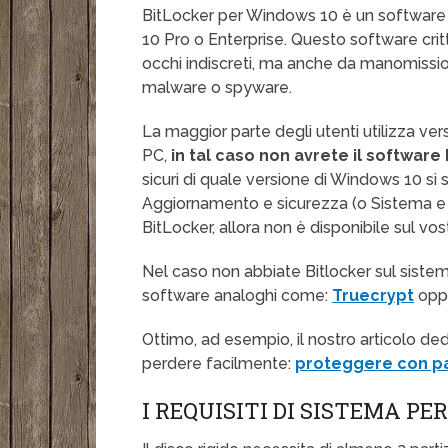
BitLocker per Windows 10 è un software di
10 Pro o Enterprise. Questo software critt
occhi indiscreti, ma anche da manomission
malware o spyware.
La maggior parte degli utenti utilizza ve
PC,
in tal caso non avrete il softwar
sicuri di quale versione di Windows 10 si s
Aggiornamento e sicurezza (o Sistema e 
BitLocker, allora non è disponibile sul vos
Nel caso non abbiate Bitlocker sul siste
software analoghi come:
Truecrypt
opp
Ottimo, ad esempio, il nostro articolo de
perdere facilmente:
proteggere con p
I REQUISITI DI SISTEMA PE