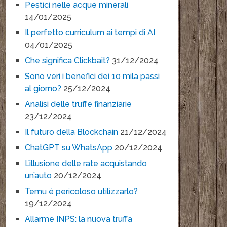
Pestici nelle acque minerali
14/01/2025
Il perfetto curriculum ai tempi di AI
04/01/2025
Che significa Clickbait?
31/12/2024
Sono veri i benefici dei 10 mila passi
al giorno?
25/12/2024
Analisi delle truffe finanziarie
23/12/2024
Il futuro della Blockchain
21/12/2024
ChatGPT su WhatsApp
20/12/2024
L’illusione delle rate acquistando
un’auto
20/12/2024
Temu è pericoloso utilizzarlo?
19/12/2024
Allarme INPS: la nuova truffa