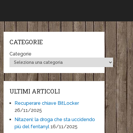
CATEGORIE
Categorie
ULTIMI ARTICOLI
Recuperare chiave BitLocker
26/11/2025
Nitazeni: la droga che sta uccidendo
più del fentanyl
16/11/2025