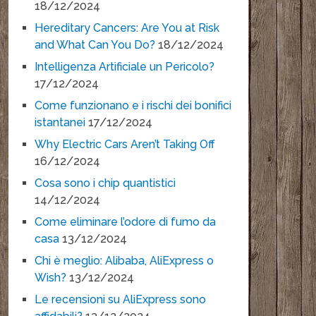
18/12/2024
Hereditary Cancers: Are You at Risk
and What Can You Do?
18/12/2024
Intelligenza Artificiale un Pericolo?
17/12/2024
Come funzionano e i rischi dei bonifici
istantanei
17/12/2024
Why Electric Cars Aren’t Taking Off
16/12/2024
Cosa sono i chip quantistici
14/12/2024
Come eliminare l’odore di fumo da
casa
13/12/2024
Chi è meglio: Alibaba, AliExpress o
Wish?
13/12/2024
Le recensioni su AliExpress sono