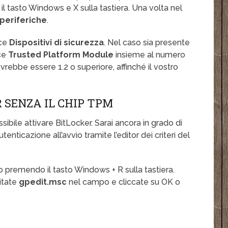
l tasto Windows e X sulla tastiera. Una volta nel
periferiche
.
oce
Dispositivi di sicurezza
. Nel caso sia presente
oce
Trusted Platform Module
insieme al numero
vrebbe essere 1.2 o superiore, affinché il vostro
 SENZA IL CHIP TPM
ibile attivare BitLocker. Sarai ancora in grado di
autenticazione all’avvio tramite l’editor dei criteri del
lo premendo il tasto Windows + R sulla tastiera.
itate
gpedit.msc
nel campo e cliccate su OK o