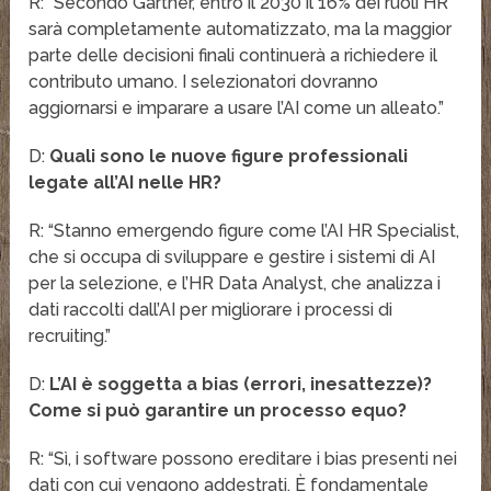
R: “Secondo Gartner, entro il 2030 il 16% dei ruoli HR
sarà completamente automatizzato, ma la maggior
parte delle decisioni finali continuerà a richiedere il
contributo umano. I selezionatori dovranno
aggiornarsi e imparare a usare l’AI come un alleato.”
D:
Quali sono le nuove figure professionali
legate all’AI nelle HR?
R: “Stanno emergendo figure come l’AI HR Specialist,
che si occupa di sviluppare e gestire i sistemi di AI
per la selezione, e l’HR Data Analyst, che analizza i
dati raccolti dall’AI per migliorare i processi di
recruiting.”
D:
L’AI è soggetta a bias (errori, inesattezze)?
Come si può garantire un processo equo?
R: “Sì, i software possono ereditare i bias presenti nei
dati con cui vengono addestrati. È fondamentale