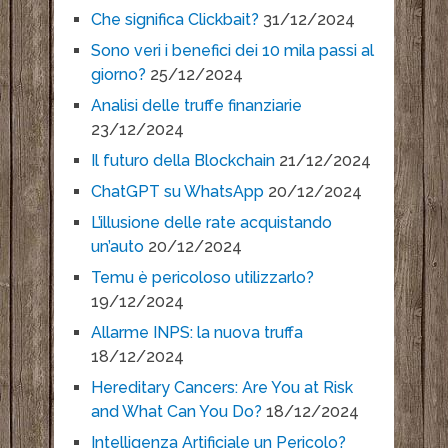
Che significa Clickbait?
31/12/2024
Sono veri i benefici dei 10 mila passi al
giorno?
25/12/2024
Analisi delle truffe finanziarie
23/12/2024
Il futuro della Blockchain
21/12/2024
ChatGPT su WhatsApp
20/12/2024
L’illusione delle rate acquistando
un’auto
20/12/2024
Temu è pericoloso utilizzarlo?
19/12/2024
Allarme INPS: la nuova truffa
18/12/2024
Hereditary Cancers: Are You at Risk
and What Can You Do?
18/12/2024
Intelligenza Artificiale un Pericolo?