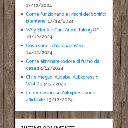
17/12/2024
Come funzionano e i rischi dei bonifici
istantanei
17/12/2024
Why Electric Cars Aren’t Taking Off
16/12/2024
Cosa sono i chip quantistici
14/12/2024
Come eliminare l’odore di fumo da
casa
13/12/2024
Chi è meglio: Alibaba, AliExpress o
Wish?
13/12/2024
Le recensioni su AliExpress sono
affidabili?
13/12/2024