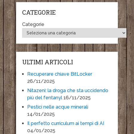
CATEGORIE
Categorie
ULTIMI ARTICOLI
Recuperare chiave BitLocker
26/11/2025
Nitazeni: la droga che sta uccidendo
più del fentanyl
16/11/2025
Pestici nelle acque minerali
14/01/2025
Il perfetto curriculum ai tempi di AI
04/01/2025