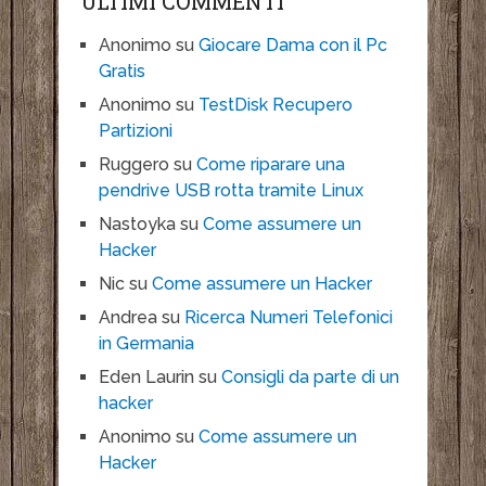
ULTIMI COMMENTI
Anonimo
su
Giocare Dama con il Pc
Gratis
Anonimo
su
TestDisk Recupero
Partizioni
Ruggero
su
Come riparare una
pendrive USB rotta tramite Linux
Nastoyka
su
Come assumere un
Hacker
Nic
su
Come assumere un Hacker
Andrea
su
Ricerca Numeri Telefonici
in Germania
Eden Laurin
su
Consigli da parte di un
hacker
Anonimo
su
Come assumere un
Hacker