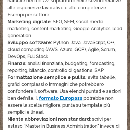
naturale nel tuo CV, soprattutto nelle sezioni relative
alle esperienze lavorative e alle competenze.
Esempi per settore:
Marketing digitale
: SEO, SEM, social media
marketing, content marketing, Google Analytics, lead
generation
Sviluppo software
: Python, Java, JavaScript, C++,
cloud computing (AWS, Azure, GCP), Agile, Scrum,
DevOps, Full Stack
Finanza
: analisi finanziaria, budgeting, forecasting,
reporting, bilancio, controllo di gestione, SAP
Formattazione semplice e pulita
: evita tabelle,
grafici complessi o immagini che potrebbero
confondere il software. Usa elenchi puntati e sezioni
ben definite. Il
formato Europass
potrebbe non
essere la scelta migliore, punta su template più
semplici e lineari.
Niente abbreviazioni non standard
: scrivi per
esteso “Master in Business Administration” invece di