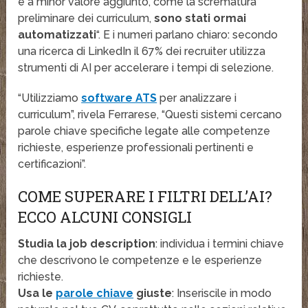
e a minor valore aggiunto, come la scrematura
preliminare dei curriculum,
sono stati ormai
automatizzati
“. E i numeri parlano chiaro: secondo
una ricerca di LinkedIn il 67% dei recruiter utilizza
strumenti di AI per accelerare i tempi di selezione.
“Utilizziamo
software ATS
per analizzare i
curriculum”, rivela Ferrarese, “Questi sistemi cercano
parole chiave specifiche legate alle competenze
richieste, esperienze professionali pertinenti e
certificazioni”.
COME SUPERARE I FILTRI DELL’AI?
ECCO ALCUNI CONSIGLI
Studia la job description
: individua i termini chiave
che descrivono le competenze e le esperienze
richieste.
Usa le
parole chiave
giuste
: Inseriscile in modo