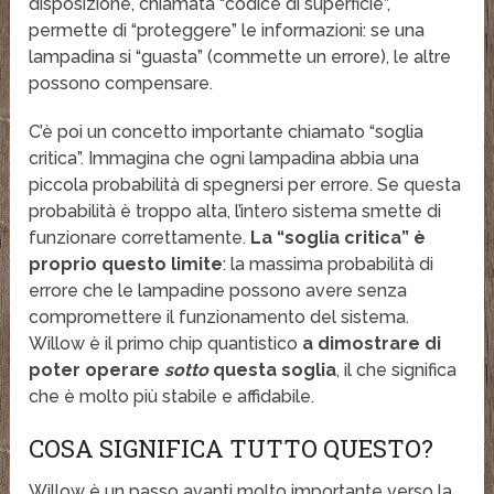
disposizione, chiamata “codice di superficie”,
permette di “proteggere” le informazioni: se una
lampadina si “guasta” (commette un errore), le altre
possono compensare.
C’è poi un concetto importante chiamato “soglia
critica”. Immagina che ogni lampadina abbia una
piccola probabilità di spegnersi per errore. Se questa
probabilità è troppo alta, l’intero sistema smette di
funzionare correttamente.
La “soglia critica” è
proprio questo limite
: la massima probabilità di
errore che le lampadine possono avere senza
compromettere il funzionamento del sistema.
Willow è il primo chip quantistico
a dimostrare di
poter operare
sotto
questa soglia
, il che significa
che è molto più stabile e affidabile.
COSA SIGNIFICA TUTTO QUESTO?
Willow è un passo avanti molto importante verso la