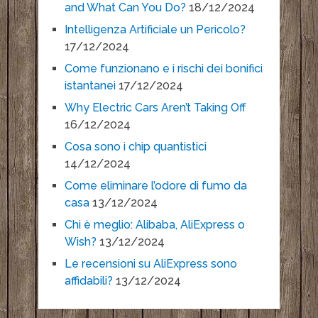
and What Can You Do?
18/12/2024
Intelligenza Artificiale un Pericolo?
17/12/2024
Come funzionano e i rischi dei bonifici
istantanei
17/12/2024
Why Electric Cars Aren’t Taking Off
16/12/2024
Cosa sono i chip quantistici
14/12/2024
Come eliminare l’odore di fumo da
casa
13/12/2024
Chi è meglio: Alibaba, AliExpress o
Wish?
13/12/2024
Le recensioni su AliExpress sono
affidabili?
13/12/2024