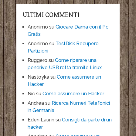
ULTIMI COMMENTI
Anonimo
su
Giocare Dama con il Pc
Gratis
Anonimo
su
TestDisk Recupero
Partizioni
Ruggero
su
Come riparare una
pendrive USB rotta tramite Linux
Nastoyka
su
Come assumere un
Hacker
Nic
su
Come assumere un Hacker
Andrea
su
Ricerca Numeri Telefonici
in Germania
Eden Laurin
su
Consigli da parte di un
hacker