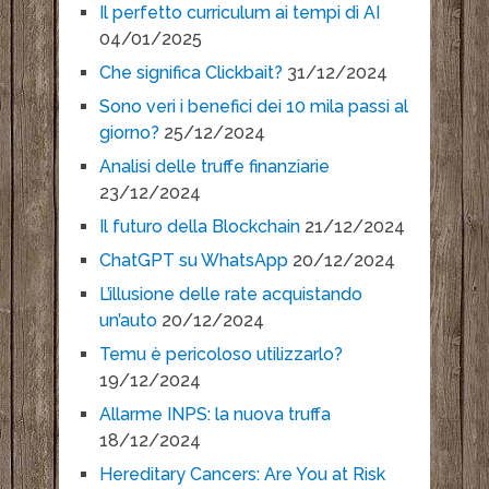
Il perfetto curriculum ai tempi di AI
04/01/2025
Che significa Clickbait?
31/12/2024
Sono veri i benefici dei 10 mila passi al
giorno?
25/12/2024
Analisi delle truffe finanziarie
23/12/2024
Il futuro della Blockchain
21/12/2024
ChatGPT su WhatsApp
20/12/2024
L’illusione delle rate acquistando
un’auto
20/12/2024
Temu è pericoloso utilizzarlo?
19/12/2024
Allarme INPS: la nuova truffa
18/12/2024
Hereditary Cancers: Are You at Risk