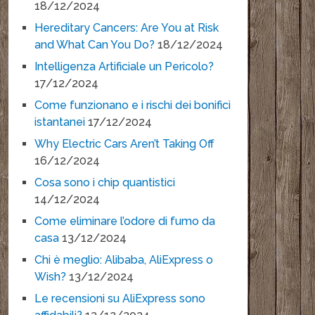
18/12/2024
Hereditary Cancers: Are You at Risk
and What Can You Do?
18/12/2024
Intelligenza Artificiale un Pericolo?
17/12/2024
Come funzionano e i rischi dei bonifici
istantanei
17/12/2024
Why Electric Cars Aren’t Taking Off
16/12/2024
Cosa sono i chip quantistici
14/12/2024
Come eliminare l’odore di fumo da
casa
13/12/2024
Chi è meglio: Alibaba, AliExpress o
Wish?
13/12/2024
Le recensioni su AliExpress sono