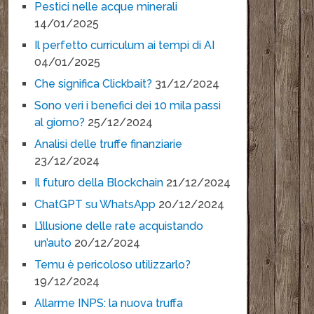
Pestici nelle acque minerali
14/01/2025
Il perfetto curriculum ai tempi di AI
04/01/2025
Che significa Clickbait?
31/12/2024
Sono veri i benefici dei 10 mila passi
al giorno?
25/12/2024
Analisi delle truffe finanziarie
23/12/2024
Il futuro della Blockchain
21/12/2024
ChatGPT su WhatsApp
20/12/2024
L’illusione delle rate acquistando
un’auto
20/12/2024
Temu è pericoloso utilizzarlo?
19/12/2024
Allarme INPS: la nuova truffa