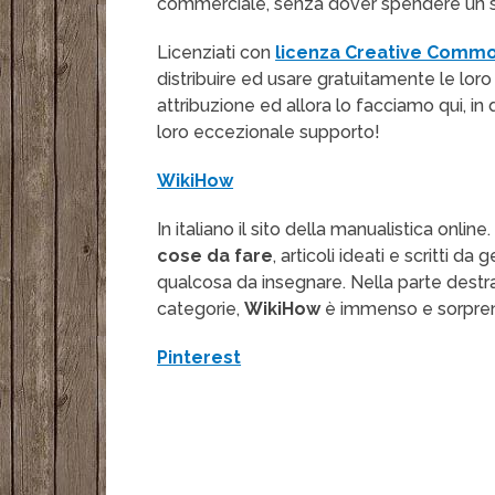
commerciale, senza dover spendere un s
Licenziati con
licenza Creative Comm
distribuire ed usare gratuitamente le loro
attribuzione ed allora lo facciamo qui, in
loro eccezionale supporto!
WikiHow
In italiano il sito della manualistica onlin
cose da fare
, articoli ideati e scritti
qualcosa da insegnare. Nella parte destra
categorie,
WikiHow
è immenso e sorpre
Pinterest