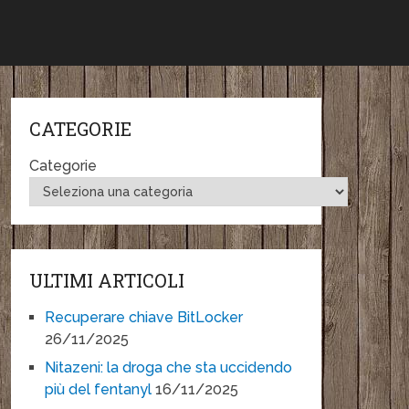
CATEGORIE
Categorie
ULTIMI ARTICOLI
Recuperare chiave BitLocker
26/11/2025
Nitazeni: la droga che sta uccidendo
più del fentanyl
16/11/2025