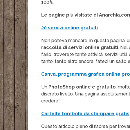
100%.
Le pagine più visitate di Anarchia.co
20 servizi online gratuiti
Non poteva mancare, in questa pagina, uno 
raccolta di servizi online gratuiti
. Nel
farlo, troverete tante attività, servizi util
tanto, tanto altro ancora. fateci un salto e
Canva, programma grafica online pro
Un
PhotoShop online e gratuito
, molt
discreto livello. Una pagina assolutamente
credere!
Cartelle tombola da stampare gratis
Questo articolo pieno di risorse per trov