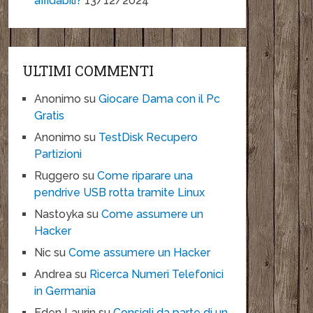
affidabili?
13/12/2024
ULTIMI COMMENTI
Anonimo
su
Giocare Dama con il Pc
Gratis
Anonimo
su
TestDisk Recupero
Partizioni
Ruggero
su
Come riparare una
pendrive USB rotta tramite Linux
Nastoyka
su
Come assumere un
Hacker
Nic
su
Come assumere un Hacker
Andrea
su
Ricerca Numeri Telefonici
in Germania
Eden Laurin
su
Consigli da parte di un