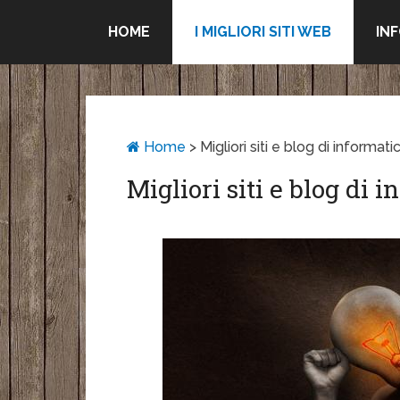
HOME
I MIGLIORI SITI WEB
IN
Home
>
Migliori siti e blog di informati
Migliori siti e blog di 