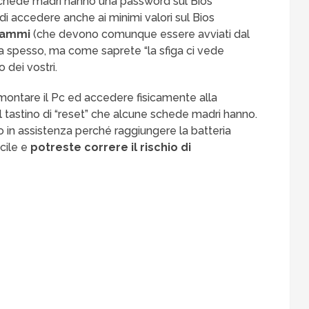
 schede madri hanno una password sul Bios
 accedere anche ai minimi valori sul Bios
grammi
(che devono comunque essere avviati dal
ta spesso, ma come saprete “la sfiga ci vede
 dei vostri.
montare il Pc ed accedere fisicamente alla
l tastino di “reset” che alcune schede madri hanno.
lo in assistenza perché raggiungere la batteria
icile e
potreste correre il rischio di