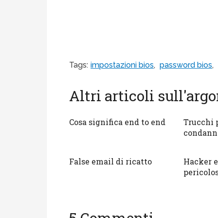
Tags:
impostazioni bios
,
password bios
,
Altri articoli sull'ar
Cosa significa end to end
Trucchi 
condann
False email di ricatto
Hacker e
pericolos
5 Commenti