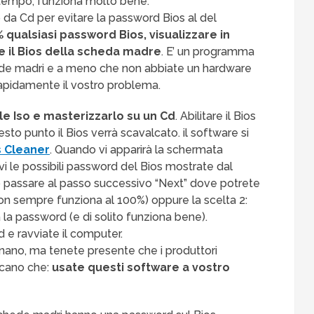
empo, funziona molto bene.
da Cd per evitare la password Bios al del
 qualsiasi password Bios, visualizzare in
e il Bios della scheda madre
. E’ un programma
de madri e a meno che non abbiate un hardware
apidamente il vostro problema.
ile Iso e masterizzarlo su un Cd
. Abilitare il Bios
esto punto il Bios verrà scavalcato. il software si
 Cleaner
. Quando vi apparirà la schermata
i le possibili password del Bios mostrate dal
 passare al passo successivo “Next” dove potrete
n sempre funziona al 100%) oppure la scelta 2:
la password (e di solito funziona bene).
 Cd e ravviate il computer.
nano, ma tenete presente che i produttori
icano che:
usate questi software a vostro