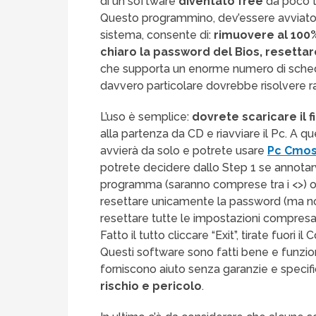
di un software
diventato free
da poco t
Questo programmino, dev’essere avviato 
sistema, consente di:
rimuovere al 100%
chiaro la password del Bios, resettar
che supporta un enorme numero di sche
davvero particolare dovrebbe risolvere r
L’uso è semplice:
dovrete scaricare il f
alla partenza da CD e riavviare il Pc. A qu
avvierà da solo e potrete usare
Pc Cmos
potrete decidere dallo Step 1 se annotarv
programma (saranno comprese tra i <>) o
resettare unicamente la password (ma no
resettare tutte le impostazioni compresa 
Fatto il tutto cliccare “Exit”, tirate fuori il
Questi software sono fatti bene e funzio
forniscono aiuto senza garanzie e specif
rischio e pericolo
.