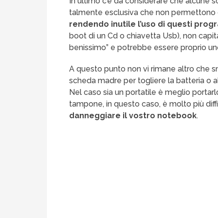
In ultimo c’è da considerare che alcune
talmente esclusiva che non permettono di
rendendo inutile l’uso di questi pro
boot di un Cd o chiavetta Usb), non capi
benissimo” e potrebbe essere proprio uno
A questo punto non vi rimane altro che s
scheda madre per togliere la batteria o a
Nel caso sia un portatile è meglio portar
tampone, in questo caso, è molto più diff
danneggiare il vostro notebook
.