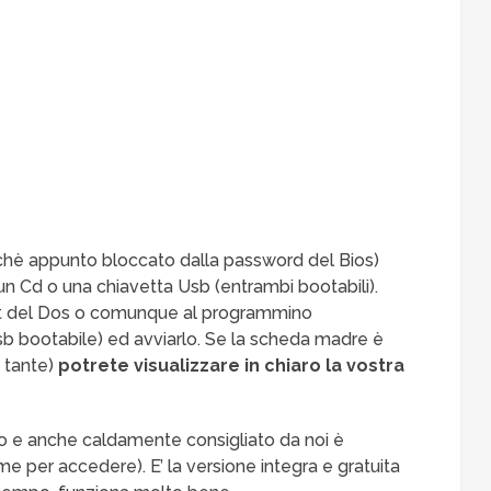
erchè appunto bloccato dalla password del Bios)
n Cd o una chiavetta Usb (entrambi bootabili).
pt del Dos o comunque al programmino
sb bootabile) ed avviarlo. Se la scheda madre è
 tante)
potrete visualizzare in chiaro la vostra
ato e anche caldamente consigliato da noi è
ome per accedere). E’ la versione integra e gratuita