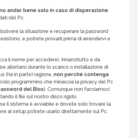
o andar bene solo in caso di disperazione
dati del Pc.
solvere la situazione e recuperare la password
esistono, e potrete provarli prima di arrendervi e
icca il nome per accedere). Innanzitutto è da
e allertarsi durante lo scarico o installazione di
rus (ha in parte) ragione,
non perché contenga
ccolo programmino che minaccia la privacy del Pc
 password del Bios
). Comunque non facciamoci
do il file sul nostro disco rigido.
se il sistema è avviabile e dovete solo trovare la
re al setup potrete usarlo direttamente sul Pc.