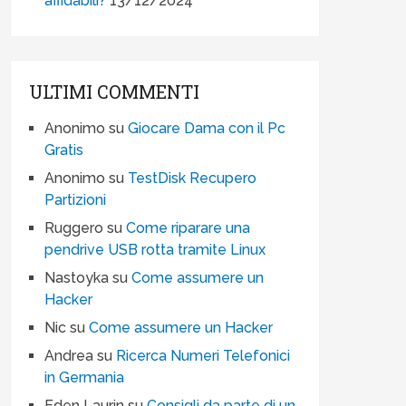
affidabili?
13/12/2024
ULTIMI COMMENTI
Anonimo
su
Giocare Dama con il Pc
Gratis
Anonimo
su
TestDisk Recupero
Partizioni
Ruggero
su
Come riparare una
pendrive USB rotta tramite Linux
Nastoyka
su
Come assumere un
Hacker
Nic
su
Come assumere un Hacker
Andrea
su
Ricerca Numeri Telefonici
in Germania
Eden Laurin
su
Consigli da parte di un