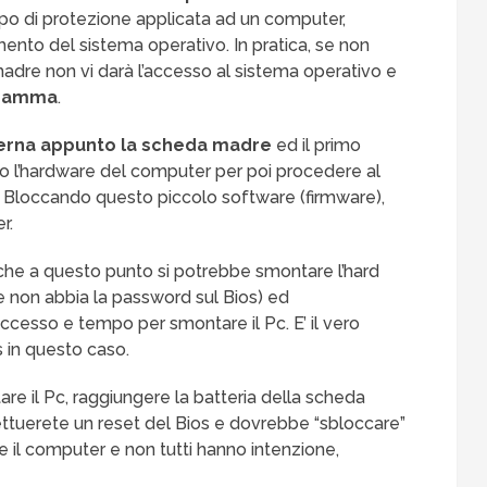
 tipo di protezione applicata ad un computer,
mento del sistema operativo. In pratica, se non
madre non vi darà l’accesso al sistema operativo e
ogramma
.
verna appunto la scheda madre
ed il primo
nto l’hardware del computer per poi procedere al
o. Bloccando questo piccolo software (firmware),
r.
che a questo punto si potrebbe smontare l’hard
e non abbia la password sul Bios) ed
ccesso e tempo per smontare il Pc. E’ il vero
s in questo caso.
are il Pc, raggiungere la batteria della scheda
ttuerete un reset del Bios e dovrebbe “sbloccare”
re il computer e non tutti hanno intenzione,