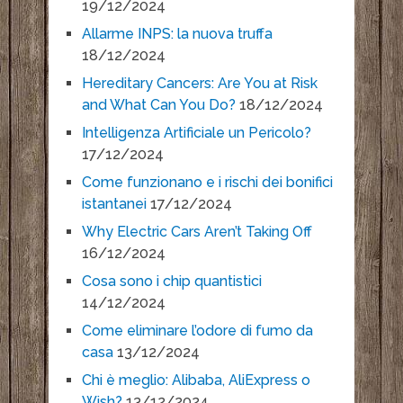
19/12/2024
Allarme INPS: la nuova truffa
18/12/2024
Hereditary Cancers: Are You at Risk
and What Can You Do?
18/12/2024
Intelligenza Artificiale un Pericolo?
17/12/2024
Come funzionano e i rischi dei bonifici
istantanei
17/12/2024
Why Electric Cars Aren’t Taking Off
16/12/2024
Cosa sono i chip quantistici
14/12/2024
Come eliminare l’odore di fumo da
casa
13/12/2024
Chi è meglio: Alibaba, AliExpress o
Wish?
13/12/2024