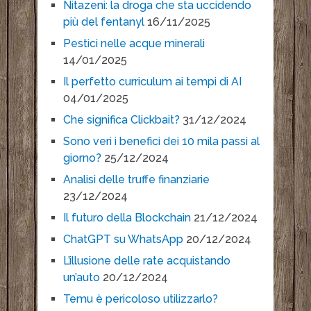
Nitazeni: la droga che sta uccidendo
più del fentanyl
16/11/2025
Pestici nelle acque minerali
14/01/2025
Il perfetto curriculum ai tempi di AI
04/01/2025
Che significa Clickbait?
31/12/2024
Sono veri i benefici dei 10 mila passi al
giorno?
25/12/2024
Analisi delle truffe finanziarie
23/12/2024
Il futuro della Blockchain
21/12/2024
ChatGPT su WhatsApp
20/12/2024
L’illusione delle rate acquistando
un’auto
20/12/2024
Temu è pericoloso utilizzarlo?