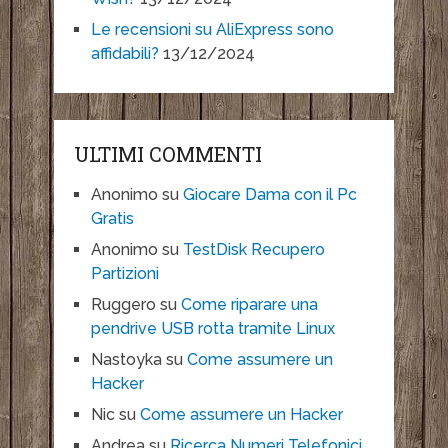
Le recensioni su AliExpress sono
affidabili?
13/12/2024
ULTIMI COMMENTI
Anonimo
su
Giocare Dama con il Pc
Gratis
Anonimo
su
TestDisk Recupero
Partizioni
Ruggero
su
Come riparare una
pendrive USB rotta tramite Linux
Nastoyka
su
Come assumere un
Hacker
Nic
su
Come assumere un Hacker
Andrea
su
Ricerca Numeri Telefonici