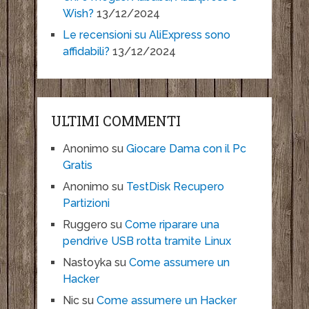
Wish?
13/12/2024
Le recensioni su AliExpress sono
affidabili?
13/12/2024
ULTIMI COMMENTI
Anonimo
su
Giocare Dama con il Pc
Gratis
Anonimo
su
TestDisk Recupero
Partizioni
Ruggero
su
Come riparare una
pendrive USB rotta tramite Linux
Nastoyka
su
Come assumere un
Hacker
Nic
su
Come assumere un Hacker