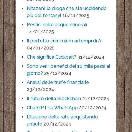
Nitazeni: la droga che sta uccidendo
più del fentanyl
16/11/2025
Pestici nelle acque minerali
14/01/2025
Il perfetto curriculum ai tempi di AI
04/01/2025
Che significa Clickbait?
31/12/2024
Sono veri i benefici dei 10 mila passi al
giorno?
25/12/2024
Analisi delle truffe finanziarie
23/12/2024
Il futuro della Blockchain
21/12/2024
ChatGPT su WhatsApp
20/12/2024
L’illusione delle rate acquistando
un’auto
20/12/2024