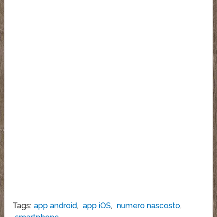
Tags:
app android
,
app iOS
,
numero nascosto
,