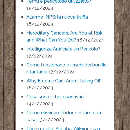
Temu è pericoloso utilizzarlo?
19/12/2024
Allarme INPS: la nuova truffa
18/12/2024
Hereditary Cancers: Are You at Risk
and What Can You Do?
18/12/2024
Intelligenza Artificiale un Pericolo?
17/12/2024
Come funzionano e i rischi dei bonifici
istantanei
17/12/2024
Why Electric Cars Aren’t Taking Off
16/12/2024
Cosa sono i chip quantistici
14/12/2024
Come eliminare l’odore di fumo da
casa
13/12/2024
Chi è meglio: Alibaba, AliExpress o