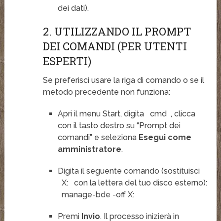
dei dati).
2. UTILIZZANDO IL PROMPT
DEI COMANDI (PER UTENTI
ESPERTI)
Se preferisci usare la riga di comando o se il
metodo precedente non funziona:
Apri il menu Start, digita
cmd
, clicca
con il tasto destro su “Prompt dei
comandi” e seleziona
Esegui come
amministratore
.
Digita il seguente comando (sostituisci
X:
con la lettera del tuo disco esterno):
manage-bde -off X:
Premi
Invio
. Il processo inizierà in