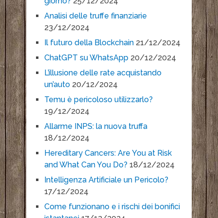
giorno?
25/12/2024
Analisi delle truffe finanziarie
23/12/2024
Il futuro della Blockchain
21/12/2024
ChatGPT su WhatsApp
20/12/2024
L’illusione delle rate acquistando
un’auto
20/12/2024
Temu è pericoloso utilizzarlo?
19/12/2024
Allarme INPS: la nuova truffa
18/12/2024
Hereditary Cancers: Are You at Risk
and What Can You Do?
18/12/2024
Intelligenza Artificiale un Pericolo?
17/12/2024
Come funzionano e i rischi dei bonifici