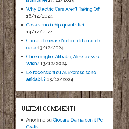
istantanei
17/12/2024
Why Electric Cars Aren’t Taking Off
16/12/2024
Cosa sono i chip quantistici
14/12/2024
Come eliminare l’odore di fumo da
casa
13/12/2024
Chi è meglio: Alibaba, AliExpress o
Wish?
13/12/2024
Le recensioni su AliExpress sono
affidabili?
13/12/2024
ULTIMI COMMENTI
Anonimo
su
Giocare Dama con il Pc
Gratis