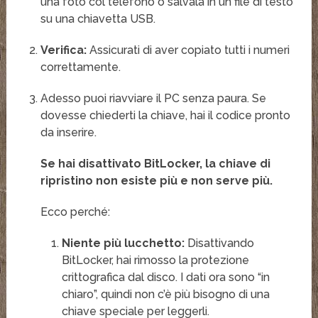
una foto col telefono o salvala in un file di testo
su una chiavetta USB.
Verifica:
Assicurati di aver copiato tutti i numeri
correttamente.
Adesso puoi riavviare il PC senza paura. Se
dovesse chiederti la chiave, hai il codice pronto
da inserire.
Se hai disattivato BitLocker, la chiave di
ripristino non esiste più e non serve più.
Ecco perché:
Niente più lucchetto:
Disattivando
BitLocker, hai rimosso la protezione
crittografica dal disco. I dati ora sono “in
chiaro”, quindi non c’è più bisogno di una
chiave speciale per leggerli.