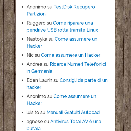
Anonimo
su
TestDisk Recupero
Partizioni
Ruggero
su
Come riparare una
pendrive USB rotta tramite Linux
Nastoyka
su
Come assumere un
Hacker
Nic
su
Come assumere un Hacker
Andrea
su
Ricerca Numeri Telefonici
in Germania
Eden Laurin
su
Consigli da parte di un
hacker
Anonimo
su
Come assumere un
Hacker
luisito
su
Manuali Gratuiti Autocad
agnese
su
Antivirus Total AV è una
bufala