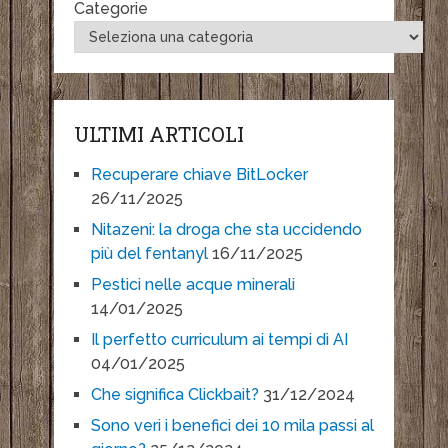
Categorie
ULTIMI ARTICOLI
Recuperare chiave BitLocker
26/11/2025
Nitazeni: la droga che sta uccidendo
più del fentanyl
16/11/2025
Pestici nelle acque minerali
14/01/2025
Il perfetto curriculum ai tempi di AI
04/01/2025
Che significa Clickbait?
31/12/2024
Sono veri i benefici dei 10 mila passi al