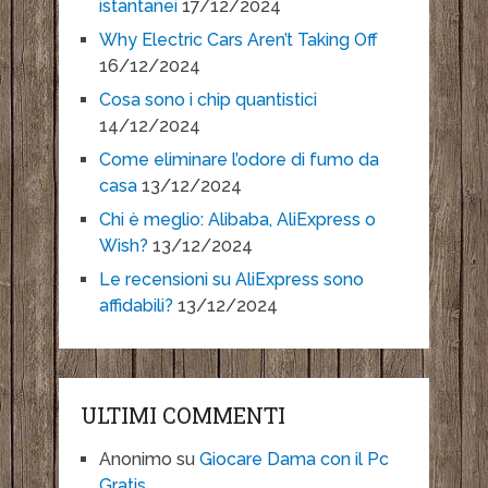
istantanei
17/12/2024
Why Electric Cars Aren’t Taking Off
16/12/2024
Cosa sono i chip quantistici
14/12/2024
Come eliminare l’odore di fumo da
casa
13/12/2024
Chi è meglio: Alibaba, AliExpress o
Wish?
13/12/2024
Le recensioni su AliExpress sono
affidabili?
13/12/2024
ULTIMI COMMENTI
Anonimo
su
Giocare Dama con il Pc
Gratis