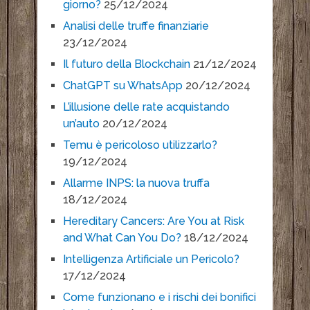
giorno?
25/12/2024
Analisi delle truffe finanziarie
23/12/2024
Il futuro della Blockchain
21/12/2024
ChatGPT su WhatsApp
20/12/2024
L’illusione delle rate acquistando
un’auto
20/12/2024
Temu è pericoloso utilizzarlo?
19/12/2024
Allarme INPS: la nuova truffa
18/12/2024
Hereditary Cancers: Are You at Risk
and What Can You Do?
18/12/2024
Intelligenza Artificiale un Pericolo?
17/12/2024
Come funzionano e i rischi dei bonifici