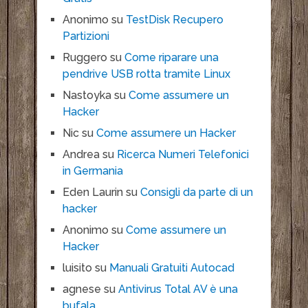
Anonimo
su
TestDisk Recupero
Partizioni
Ruggero
su
Come riparare una
pendrive USB rotta tramite Linux
Nastoyka
su
Come assumere un
Hacker
Nic
su
Come assumere un Hacker
Andrea
su
Ricerca Numeri Telefonici
in Germania
Eden Laurin
su
Consigli da parte di un
hacker
Anonimo
su
Come assumere un
Hacker
luisito
su
Manuali Gratuiti Autocad
agnese
su
Antivirus Total AV è una
bufala