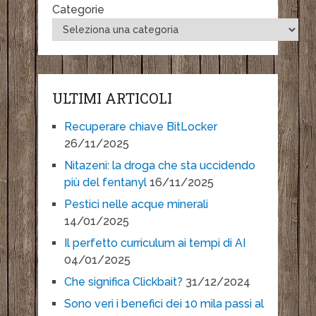
Categorie
ULTIMI ARTICOLI
Recuperare chiave BitLocker
26/11/2025
Nitazeni: la droga che sta uccidendo
più del fentanyl
16/11/2025
Pestici nelle acque minerali
14/01/2025
Il perfetto curriculum ai tempi di AI
04/01/2025
Che significa Clickbait?
31/12/2024
Sono veri i benefici dei 10 mila passi al