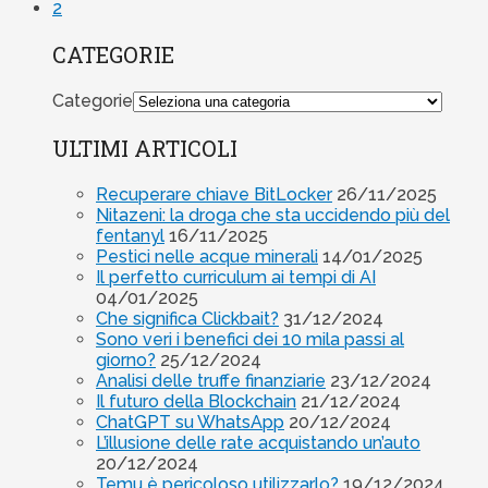
2
CATEGORIE
Categorie
ULTIMI ARTICOLI
Recuperare chiave BitLocker
26/11/2025
Nitazeni: la droga che sta uccidendo più del
fentanyl
16/11/2025
Pestici nelle acque minerali
14/01/2025
Il perfetto curriculum ai tempi di AI
04/01/2025
Che significa Clickbait?
31/12/2024
Sono veri i benefici dei 10 mila passi al
giorno?
25/12/2024
Analisi delle truffe finanziarie
23/12/2024
Il futuro della Blockchain
21/12/2024
ChatGPT su WhatsApp
20/12/2024
L’illusione delle rate acquistando un’auto
20/12/2024
Temu è pericoloso utilizzarlo?
19/12/2024