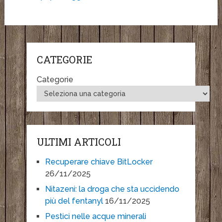
CATEGORIE
Categorie
ULTIMI ARTICOLI
Recuperare chiave BitLocker
26/11/2025
Nitazeni: la droga che sta uccidendo
più del fentanyl
16/11/2025
Pestici nelle acque minerali