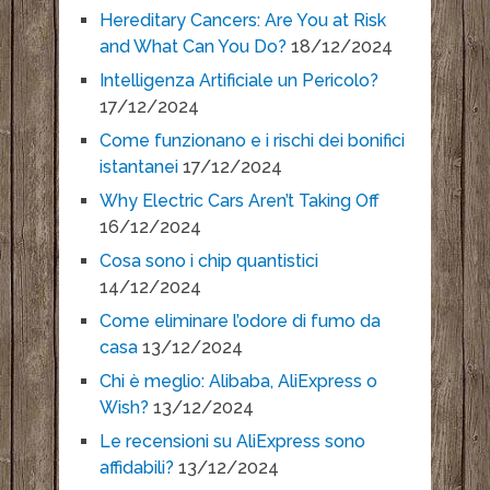
Hereditary Cancers: Are You at Risk
and What Can You Do?
18/12/2024
Intelligenza Artificiale un Pericolo?
17/12/2024
Come funzionano e i rischi dei bonifici
istantanei
17/12/2024
Why Electric Cars Aren’t Taking Off
16/12/2024
Cosa sono i chip quantistici
14/12/2024
Come eliminare l’odore di fumo da
casa
13/12/2024
Chi è meglio: Alibaba, AliExpress o
Wish?
13/12/2024
Le recensioni su AliExpress sono
affidabili?
13/12/2024