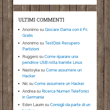
ULTIMI COMMENTI
Anonimo
su
Giocare Dama con il Pc
Gratis
Anonimo
su
TestDisk Recupero
Partizioni
Ruggero
su
Come riparare una
pendrive USB rotta tramite Linux
Nastoyka
su
Come assumere un
Hacker
Nic
su
Come assumere un Hacker
Andrea
su
Ricerca Numeri Telefonici
in Germania
Eden Laurin
su
Consigli da parte di un