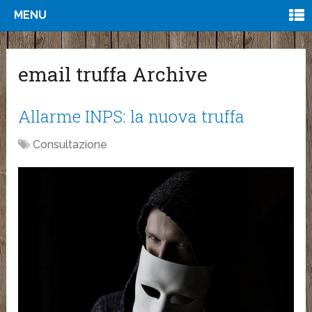
MENU
email truffa Archive
Allarme INPS: la nuova truffa
Consultazione