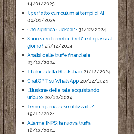
14/01/2025
Il perfetto curriculum ai tempi di AI
04/01/2025
Che significa Clickbait?
31/12/2024
Sono veri i benefici dei 10 mila passi al
giorno?
25/12/2024
Analisi delle truffe finanziarie
23/12/2024
Il futuro della Blockchain
21/12/2024
ChatGPT su WhatsApp
20/12/2024
L’illusione delle rate acquistando
un’auto
20/12/2024
Temu è pericoloso utilizzarlo?
19/12/2024
Allarme INPS: la nuova truffa
18/12/2024