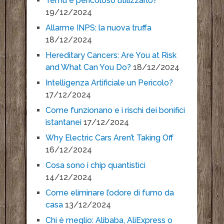
Temu è pericoloso utilizzarlo?
19/12/2024
Allarme INPS: la nuova truffa
18/12/2024
Hereditary Cancers: Are You at Risk
and What Can You Do?
18/12/2024
Intelligenza Artificiale un Pericolo?
17/12/2024
Come funzionano e i rischi dei bonifici
istantanei
17/12/2024
Why Electric Cars Aren’t Taking Off
16/12/2024
Cosa sono i chip quantistici
14/12/2024
Come eliminare l’odore di fumo da
casa
13/12/2024
Chi è meglio: Alibaba, AliExpress o