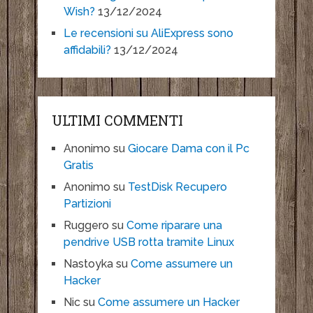
Wish?
13/12/2024
Le recensioni su AliExpress sono
affidabili?
13/12/2024
ULTIMI COMMENTI
Anonimo
su
Giocare Dama con il Pc
Gratis
Anonimo
su
TestDisk Recupero
Partizioni
Ruggero
su
Come riparare una
pendrive USB rotta tramite Linux
Nastoyka
su
Come assumere un
Hacker
Nic
su
Come assumere un Hacker