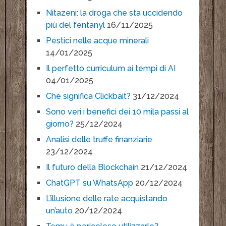
Nitazeni: la droga che sta uccidendo
più del fentanyl
16/11/2025
Pestici nelle acque minerali
14/01/2025
Il perfetto curriculum ai tempi di AI
04/01/2025
Che significa Clickbait?
31/12/2024
Sono veri i benefici dei 10 mila passi al
giorno?
25/12/2024
Analisi delle truffe finanziarie
23/12/2024
Il futuro della Blockchain
21/12/2024
ChatGPT su WhatsApp
20/12/2024
L’illusione delle rate acquistando
un’auto
20/12/2024