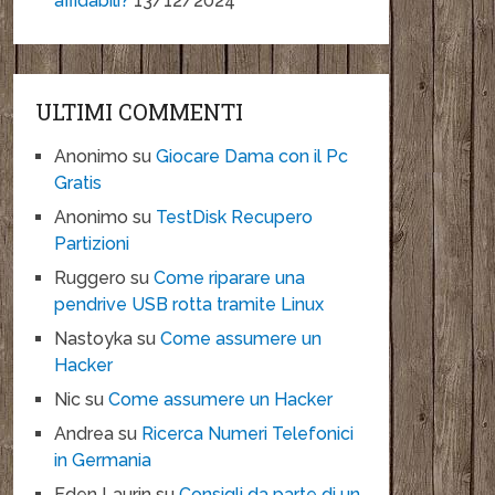
affidabili?
13/12/2024
ULTIMI COMMENTI
Anonimo
su
Giocare Dama con il Pc
Gratis
Anonimo
su
TestDisk Recupero
Partizioni
Ruggero
su
Come riparare una
pendrive USB rotta tramite Linux
Nastoyka
su
Come assumere un
Hacker
Nic
su
Come assumere un Hacker
Andrea
su
Ricerca Numeri Telefonici
in Germania
Eden Laurin
su
Consigli da parte di un