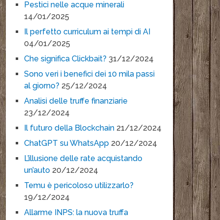
Pestici nelle acque minerali
14/01/2025
Il perfetto curriculum ai tempi di AI
04/01/2025
Che significa Clickbait?
31/12/2024
Sono veri i benefici dei 10 mila passi
al giorno?
25/12/2024
Analisi delle truffe finanziarie
23/12/2024
Il futuro della Blockchain
21/12/2024
ChatGPT su WhatsApp
20/12/2024
L’illusione delle rate acquistando
un’auto
20/12/2024
Temu è pericoloso utilizzarlo?
19/12/2024
Allarme INPS: la nuova truffa