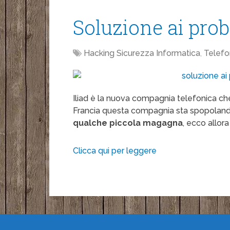
Soluzione ai prob
Hacking Sicurezza Informatica
,
Telefo
Iliad è la nuova compagnia telefonica che o
Francia questa compagnia sta spopolando,
qualche piccola magagna
, ecco allor
Clicca qui per leggere