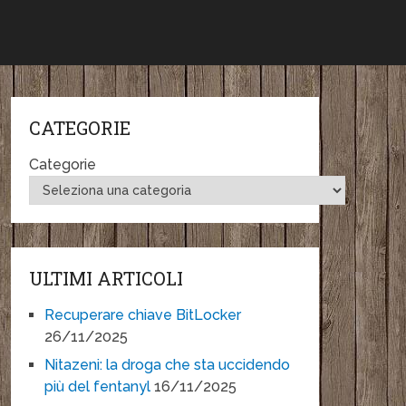
CATEGORIE
Categorie
ULTIMI ARTICOLI
Recuperare chiave BitLocker
26/11/2025
Nitazeni: la droga che sta uccidendo
più del fentanyl
16/11/2025