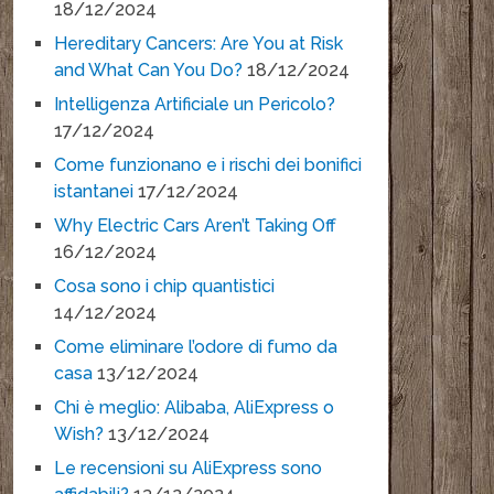
18/12/2024
Hereditary Cancers: Are You at Risk
and What Can You Do?
18/12/2024
Intelligenza Artificiale un Pericolo?
17/12/2024
Come funzionano e i rischi dei bonifici
istantanei
17/12/2024
Why Electric Cars Aren’t Taking Off
16/12/2024
Cosa sono i chip quantistici
14/12/2024
Come eliminare l’odore di fumo da
casa
13/12/2024
Chi è meglio: Alibaba, AliExpress o
Wish?
13/12/2024
Le recensioni su AliExpress sono