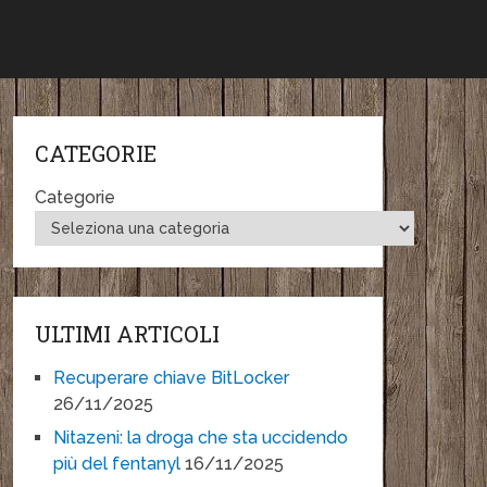
CATEGORIE
Categorie
ULTIMI ARTICOLI
Recuperare chiave BitLocker
26/11/2025
Nitazeni: la droga che sta uccidendo
più del fentanyl
16/11/2025