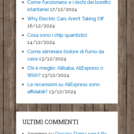
Come funzionano e i rischi dei bonifici
istantanei
17/12/2024
Why Electric Cars Aren’t Taking Off
16/12/2024
Cosa sono i chip quantistici
14/12/2024
Come eliminare l’odore di fumo da
casa
13/12/2024
Chi è meglio: Alibaba, AliExpress o
Wish?
13/12/2024
Le recensioni su AliExpress sono
affidabili?
13/12/2024
ULTIMI COMMENTI
Anonimo
su
Giocare Dama con il Pc