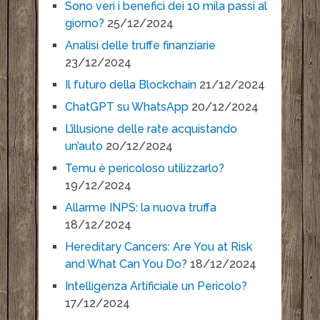
Sono veri i benefici dei 10 mila passi al
giorno?
25/12/2024
Analisi delle truffe finanziarie
23/12/2024
Il futuro della Blockchain
21/12/2024
ChatGPT su WhatsApp
20/12/2024
L’illusione delle rate acquistando
un’auto
20/12/2024
Temu è pericoloso utilizzarlo?
19/12/2024
Allarme INPS: la nuova truffa
18/12/2024
Hereditary Cancers: Are You at Risk
and What Can You Do?
18/12/2024
Intelligenza Artificiale un Pericolo?
17/12/2024