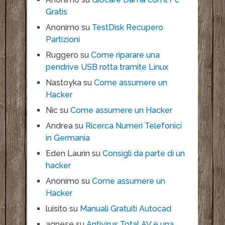
Gratis
Anonimo
su
TestDisk Recupero
Partizioni
Ruggero
su
Come riparare una
pendrive USB rotta tramite Linux
Nastoyka
su
Come assumere un
Hacker
Nic
su
Come assumere un Hacker
Andrea
su
Ricerca Numeri Telefonici
in Germania
Eden Laurin
su
Consigli da parte di un
hacker
Anonimo
su
Come assumere un
Hacker
luisito
su
Manuali Gratuiti Autocad
agnese
su
Antivirus Total AV è una