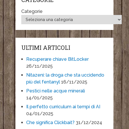
Categorie
ULTIMI ARTICOLI
Recuperare chiave BitLocker
26/11/2025
Nitazeni: la droga che sta uccidendo
più del fentanyl
16/11/2025
Pestici nelle acque minerali
14/01/2025
Il perfetto curriculum ai tempi di AI
04/01/2025
Che significa Clickbait?
31/12/2024