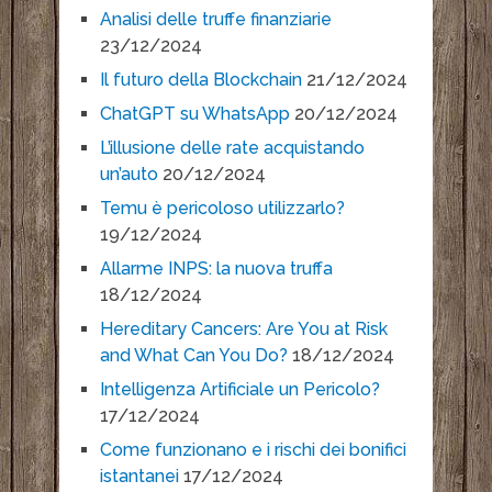
Analisi delle truffe finanziarie
23/12/2024
Il futuro della Blockchain
21/12/2024
ChatGPT su WhatsApp
20/12/2024
L’illusione delle rate acquistando
un’auto
20/12/2024
Temu è pericoloso utilizzarlo?
19/12/2024
Allarme INPS: la nuova truffa
18/12/2024
Hereditary Cancers: Are You at Risk
and What Can You Do?
18/12/2024
Intelligenza Artificiale un Pericolo?
17/12/2024
Come funzionano e i rischi dei bonifici
istantanei
17/12/2024