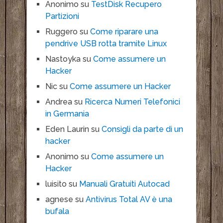
Anonimo
su
TestDisk Recupero
Partizioni
Ruggero
su
Come riparare una
pendrive USB rotta tramite Linux
Nastoyka
su
Come assumere un
Hacker
Nic
su
Come assumere un Hacker
Andrea
su
Ricerca Numeri Telefonici
in Germania
Eden Laurin
su
Consigli da parte di un
hacker
Anonimo
su
Come assumere un
Hacker
luisito
su
Manuali Gratuiti Autocad
agnese
su
Antivirus Total AV è una
bufala