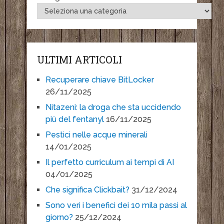
ULTIMI ARTICOLI
Recuperare chiave BitLocker
26/11/2025
Nitazeni: la droga che sta uccidendo
più del fentanyl
16/11/2025
Pestici nelle acque minerali
14/01/2025
Il perfetto curriculum ai tempi di AI
04/01/2025
Che significa Clickbait?
31/12/2024
Sono veri i benefici dei 10 mila passi al
giorno?
25/12/2024