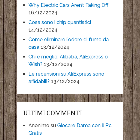
Why Electric Cars Aren’t Taking Off
16/12/2024
Cosa sono i chip quantistici
14/12/2024
Come eliminare l’odore di fumo da
casa
13/12/2024
Chi è meglio: Alibaba, AliExpress o
Wish?
13/12/2024
Le recensioni su AliExpress sono
affidabili?
13/12/2024
ULTIMI COMMENTI
Anonimo
su
Giocare Dama con il Pc
Gratis