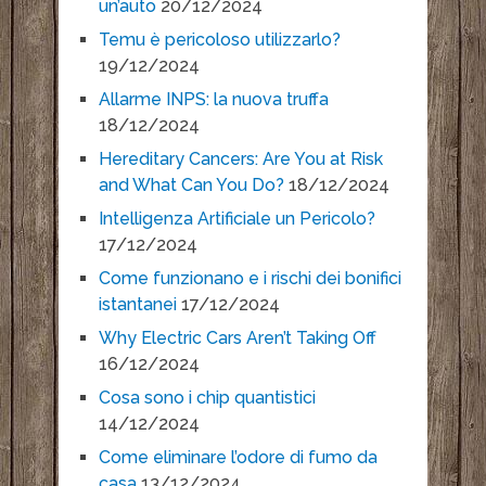
un’auto
20/12/2024
Temu è pericoloso utilizzarlo?
19/12/2024
Allarme INPS: la nuova truffa
18/12/2024
Hereditary Cancers: Are You at Risk
and What Can You Do?
18/12/2024
Intelligenza Artificiale un Pericolo?
17/12/2024
Come funzionano e i rischi dei bonifici
istantanei
17/12/2024
Why Electric Cars Aren’t Taking Off
16/12/2024
Cosa sono i chip quantistici
14/12/2024
Come eliminare l’odore di fumo da
casa
13/12/2024