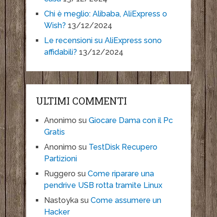
Chi è meglio: Alibaba, AliExpress o
Wish?
13/12/2024
Le recensioni su AliExpress sono
affidabili?
13/12/2024
ULTIMI COMMENTI
Anonimo
su
Giocare Dama con il Pc
Gratis
Anonimo
su
TestDisk Recupero
Partizioni
Ruggero
su
Come riparare una
pendrive USB rotta tramite Linux
Nastoyka
su
Come assumere un
Hacker