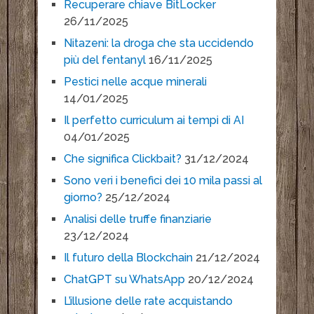
Recuperare chiave BitLocker
26/11/2025
Nitazeni: la droga che sta uccidendo
più del fentanyl
16/11/2025
Pestici nelle acque minerali
14/01/2025
Il perfetto curriculum ai tempi di AI
04/01/2025
Che significa Clickbait?
31/12/2024
Sono veri i benefici dei 10 mila passi al
giorno?
25/12/2024
Analisi delle truffe finanziarie
23/12/2024
Il futuro della Blockchain
21/12/2024
ChatGPT su WhatsApp
20/12/2024
L’illusione delle rate acquistando