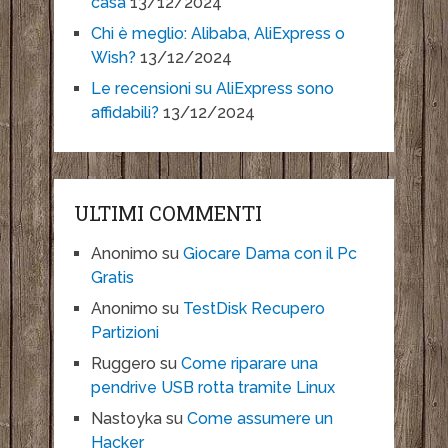
casa
13/12/2024
Chi è meglio: Alibaba, AliExpress o
Wish?
13/12/2024
Le recensioni su AliExpress sono
affidabili?
13/12/2024
ULTIMI COMMENTI
Anonimo
su
Giocare Dama con il Pc
Gratis
Anonimo
su
TestDisk Recupero
Partizioni
Ruggero
su
Come riparare una
pendrive USB rotta tramite Linux
Nastoyka
su
Come assumere un
Hacker