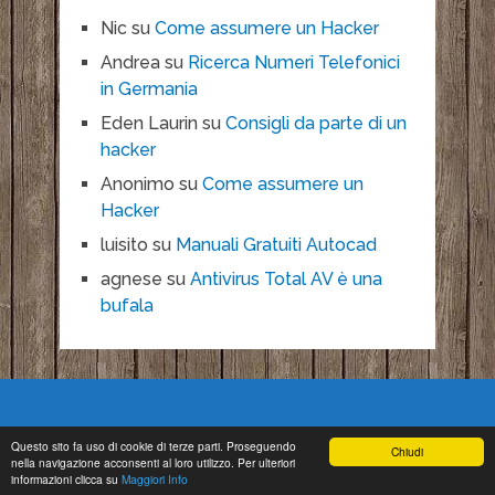
Nic
su
Come assumere un Hacker
Andrea
su
Ricerca Numeri Telefonici
in Germania
Eden Laurin
su
Consigli da parte di un
hacker
Anonimo
su
Come assumere un
Hacker
luisito
su
Manuali Gratuiti Autocad
agnese
su
Antivirus Total AV è una
bufala
Questo sito fa uso di cookie di terze parti. Proseguendo
Chiudi
nella navigazione acconsenti al loro utilizzo. Per ulteriori
Copyright © 2026.
informazioni clicca su
Maggiori Info