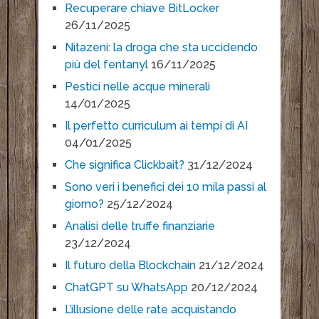
Recuperare chiave BitLocker
26/11/2025
Nitazeni: la droga che sta uccidendo
più del fentanyl
16/11/2025
Pestici nelle acque minerali
14/01/2025
Il perfetto curriculum ai tempi di AI
04/01/2025
Che significa Clickbait?
31/12/2024
Sono veri i benefici dei 10 mila passi al
giorno?
25/12/2024
Analisi delle truffe finanziarie
23/12/2024
Il futuro della Blockchain
21/12/2024
ChatGPT su WhatsApp
20/12/2024
L’illusione delle rate acquistando