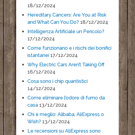
18/12/2024
Hereditary Cancers: Are You at Risk
and What Can You Do?
18/12/2024
Intelligenza Artificiale un Pericolo?
17/12/2024
Come funzionano e i rischi dei bonifici
istantanei
17/12/2024
Why Electric Cars Aren’t Taking Off
16/12/2024
Cosa sono i chip quantistici
14/12/2024
Come eliminare l’odore di fumo da
casa
13/12/2024
Chi è meglio: Alibaba, AliExpress o
Wish?
13/12/2024
Le recensioni su AliExpress sono