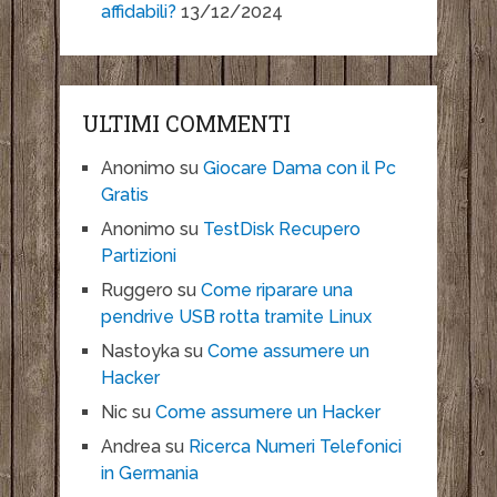
affidabili?
13/12/2024
ULTIMI COMMENTI
Anonimo
su
Giocare Dama con il Pc
Gratis
Anonimo
su
TestDisk Recupero
Partizioni
Ruggero
su
Come riparare una
pendrive USB rotta tramite Linux
Nastoyka
su
Come assumere un
Hacker
Nic
su
Come assumere un Hacker
Andrea
su
Ricerca Numeri Telefonici
in Germania