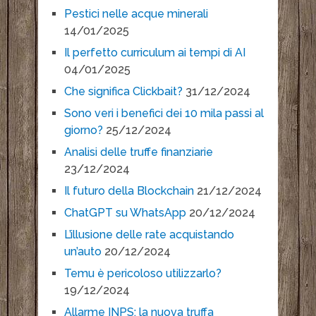
Pestici nelle acque minerali
14/01/2025
Il perfetto curriculum ai tempi di AI
04/01/2025
Che significa Clickbait?
31/12/2024
Sono veri i benefici dei 10 mila passi al
giorno?
25/12/2024
Analisi delle truffe finanziarie
23/12/2024
Il futuro della Blockchain
21/12/2024
ChatGPT su WhatsApp
20/12/2024
L’illusione delle rate acquistando
un’auto
20/12/2024
Temu è pericoloso utilizzarlo?
19/12/2024
Allarme INPS: la nuova truffa