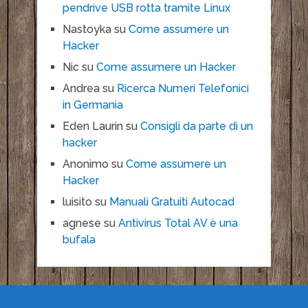
pendrive USB rotta tramite Linux
Nastoyka
su
Come assumere un
Hacker
Nic
su
Come assumere un Hacker
Andrea
su
Ricerca Numeri Telefonici
in Germania
Eden Laurin
su
Consigli da parte di un
hacker
Anonimo
su
Come assumere un
Hacker
luisito
su
Manuali Gratuiti Autocad
agnese
su
Antivirus Total AV è una
bufala