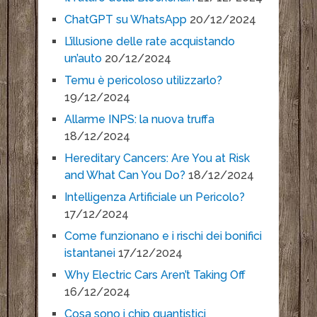
ChatGPT su WhatsApp
20/12/2024
L’illusione delle rate acquistando
un’auto
20/12/2024
Temu è pericoloso utilizzarlo?
19/12/2024
Allarme INPS: la nuova truffa
18/12/2024
Hereditary Cancers: Are You at Risk
and What Can You Do?
18/12/2024
Intelligenza Artificiale un Pericolo?
17/12/2024
Come funzionano e i rischi dei bonifici
istantanei
17/12/2024
Why Electric Cars Aren’t Taking Off
16/12/2024
Cosa sono i chip quantistici