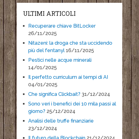
ULTIMI ARTICOLI
Recuperare chiave BitLocker
26/11/2025
Nitazeni: la droga che sta uccidendo
più del fentanyl
16/11/2025
Pestici nelle acque minerali
14/01/2025
Il perfetto curriculum ai tempi di AI
04/01/2025
Che significa Clickbait?
31/12/2024
Sono veri i benefici dei 10 mila passi al
giorno?
25/12/2024
Analisi delle truffe finanziarie
23/12/2024
Il futuro della Blockchain
21/12/2024