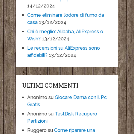
14/12/2024
Come eliminare l’odore di fumo da
casa
13/12/2024
Chi è meglio: Alibaba, AliExpress o
Wish?
13/12/2024
Le recensioni su AliExpress sono
affidabili?
13/12/2024
ULTIMI COMMENTI
Anonimo
su
Giocare Dama con il Pc
Gratis
Anonimo
su
TestDisk Recupero
Partizioni
Ruggero
su
Come riparare una