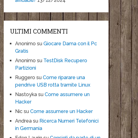
affidabili?
13/12/2024
ULTIMI COMMENTI
Anonimo
su
Giocare Dama con il Pc
Gratis
Anonimo
su
TestDisk Recupero
Partizioni
Ruggero
su
Come riparare una
pendrive USB rotta tramite Linux
Nastoyka
su
Come assumere un
Hacker
Nic
su
Come assumere un Hacker
Andrea
su
Ricerca Numeri Telefonici
in Germania
Eden Laurin
su
Consigli da parte di un