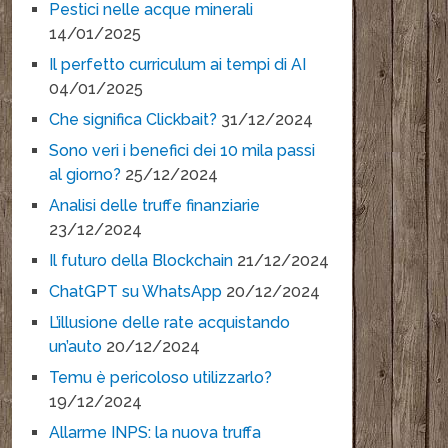
Pestici nelle acque minerali
14/01/2025
Il perfetto curriculum ai tempi di AI
04/01/2025
Che significa Clickbait?
31/12/2024
Sono veri i benefici dei 10 mila passi
al giorno?
25/12/2024
Analisi delle truffe finanziarie
23/12/2024
Il futuro della Blockchain
21/12/2024
ChatGPT su WhatsApp
20/12/2024
L’illusione delle rate acquistando
un’auto
20/12/2024
Temu è pericoloso utilizzarlo?
19/12/2024
Allarme INPS: la nuova truffa