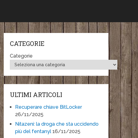
CATEGORIE
Categorie
ULTIMI ARTICOLI
Recuperare chiave BitLocker
26/11/2025
Nitazeni: la droga che sta uccidendo
più del fentanyl
16/11/2025