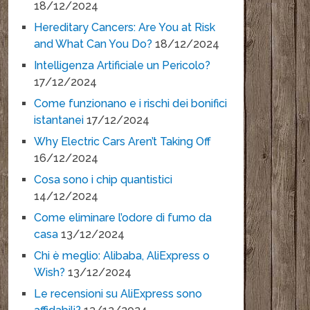
18/12/2024
Hereditary Cancers: Are You at Risk
and What Can You Do?
18/12/2024
Intelligenza Artificiale un Pericolo?
17/12/2024
Come funzionano e i rischi dei bonifici
istantanei
17/12/2024
Why Electric Cars Aren’t Taking Off
16/12/2024
Cosa sono i chip quantistici
14/12/2024
Come eliminare l’odore di fumo da
casa
13/12/2024
Chi è meglio: Alibaba, AliExpress o
Wish?
13/12/2024
Le recensioni su AliExpress sono