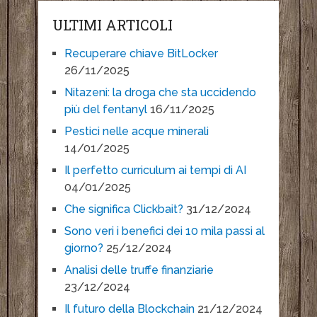
ULTIMI ARTICOLI
Recuperare chiave BitLocker
26/11/2025
Nitazeni: la droga che sta uccidendo
più del fentanyl
16/11/2025
Pestici nelle acque minerali
14/01/2025
Il perfetto curriculum ai tempi di AI
04/01/2025
Che significa Clickbait?
31/12/2024
Sono veri i benefici dei 10 mila passi al
giorno?
25/12/2024
Analisi delle truffe finanziarie
23/12/2024
Il futuro della Blockchain
21/12/2024