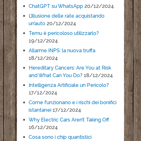
ChatGPT su WhatsApp
20/12/2024
L’illusione delle rate acquistando
un’auto
20/12/2024
Temu è pericoloso utilizzarlo?
19/12/2024
Allarme INPS: la nuova truffa
18/12/2024
Hereditary Cancers: Are You at Risk
and What Can You Do?
18/12/2024
Intelligenza Artificiale un Pericolo?
17/12/2024
Come funzionano e i rischi dei bonifici
istantanei
17/12/2024
Why Electric Cars Aren’t Taking Off
16/12/2024
Cosa sono i chip quantistici