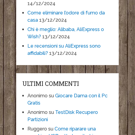
14/12/2024
Come eliminare l’odore di fumo da
casa
13/12/2024
Chi è meglio: Alibaba, AliExpress o
Wish?
13/12/2024
Le recensioni su AliExpress sono
affidabili?
13/12/2024
ULTIMI COMMENTI
Anonimo
su
Giocare Dama con il Pc
Gratis
Anonimo
su
TestDisk Recupero
Partizioni
Ruggero
su
Come riparare una