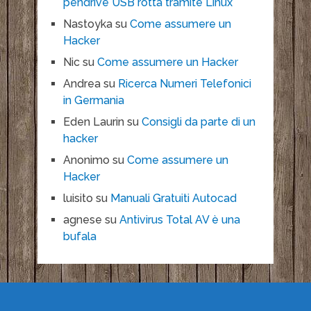
pendrive USB rotta tramite Linux
Nastoyka
su
Come assumere un
Hacker
Nic
su
Come assumere un Hacker
Andrea
su
Ricerca Numeri Telefonici
in Germania
Eden Laurin
su
Consigli da parte di un
hacker
Anonimo
su
Come assumere un
Hacker
luisito
su
Manuali Gratuiti Autocad
agnese
su
Antivirus Total AV è una
bufala