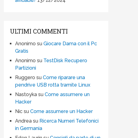
affidabili?
13/12/2024
ULTIMI COMMENTI
Anonimo
su
Giocare Dama con il Pc
Gratis
Anonimo
su
TestDisk Recupero
Partizioni
Ruggero
su
Come riparare una
pendrive USB rotta tramite Linux
Nastoyka
su
Come assumere un
Hacker
Nic
su
Come assumere un Hacker
Andrea
su
Ricerca Numeri Telefonici
in Germania
Eden Laurin
su
Consigli da parte di un