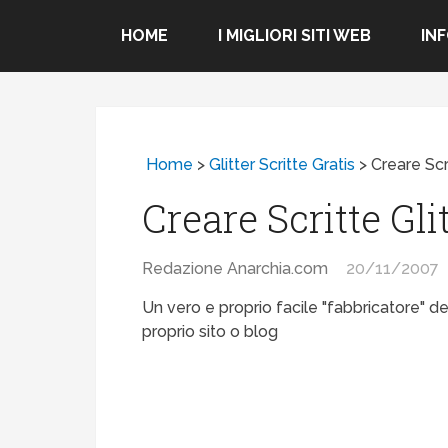
HOME
I MIGLIORI SITI WEB
IN
Home
>
Glitter Scritte Gratis
>
Creare Scr
Creare Scritte Gli
Redazione Anarchia.com
20/11/2007
Un vero e proprio facile "fabbricatore" dell
proprio sito o blog