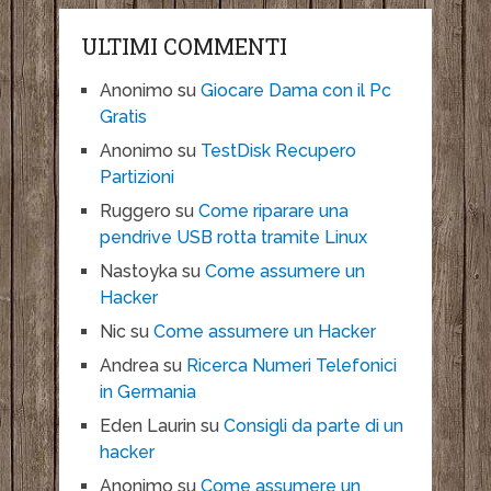
ULTIMI COMMENTI
Anonimo
su
Giocare Dama con il Pc
Gratis
Anonimo
su
TestDisk Recupero
Partizioni
Ruggero
su
Come riparare una
pendrive USB rotta tramite Linux
Nastoyka
su
Come assumere un
Hacker
Nic
su
Come assumere un Hacker
Andrea
su
Ricerca Numeri Telefonici
in Germania
Eden Laurin
su
Consigli da parte di un
hacker
Anonimo
su
Come assumere un