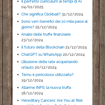
Il perfetto curriculum ai tempi di AI
04/01/2025
Che significa Clickbait?
31/12/2024
Sono veri i benefici dei 10 mila passi al
giorno?
25/12/2024
Analisi delle truffe finanziarie
23/12/2024
Il futuro della Blockchain
21/12/2024
ChatGPT su WhatsApp
20/12/2024
L’illusione delle rate acquistando
un’auto
20/12/2024
Temu è pericoloso utilizzarlo?
19/12/2024
Allarme INPS: la nuova truffa
18/12/2024
Hereditary Cancers: Are You at Risk