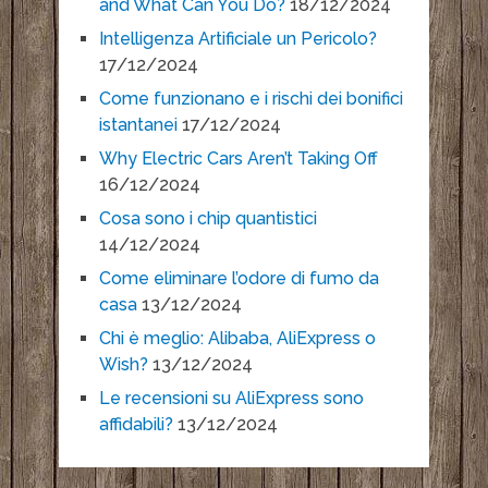
and What Can You Do?
18/12/2024
Intelligenza Artificiale un Pericolo?
17/12/2024
Come funzionano e i rischi dei bonifici
istantanei
17/12/2024
Why Electric Cars Aren’t Taking Off
16/12/2024
Cosa sono i chip quantistici
14/12/2024
Come eliminare l’odore di fumo da
casa
13/12/2024
Chi è meglio: Alibaba, AliExpress o
Wish?
13/12/2024
Le recensioni su AliExpress sono
affidabili?
13/12/2024