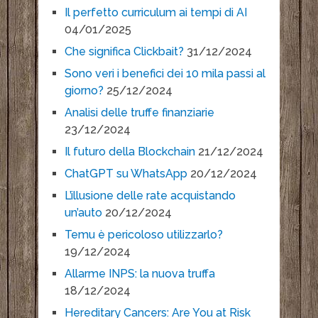
Il perfetto curriculum ai tempi di AI
04/01/2025
Che significa Clickbait?
31/12/2024
Sono veri i benefici dei 10 mila passi al
giorno?
25/12/2024
Analisi delle truffe finanziarie
23/12/2024
Il futuro della Blockchain
21/12/2024
ChatGPT su WhatsApp
20/12/2024
L’illusione delle rate acquistando
un’auto
20/12/2024
Temu è pericoloso utilizzarlo?
19/12/2024
Allarme INPS: la nuova truffa
18/12/2024
Hereditary Cancers: Are You at Risk