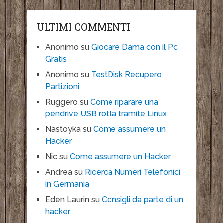
ULTIMI COMMENTI
Anonimo
su
Giocare Dama con il Pc
Gratis
Anonimo
su
TestDisk Recupero
Partizioni
Ruggero
su
Come riparare una
pendrive USB rotta tramite Linux
Nastoyka
su
Come assumere un
Hacker
Nic
su
Come assumere un Hacker
Andrea
su
Ricerca Numeri Telefonici
in Germania
Eden Laurin
su
Consigli da parte di un
hacker