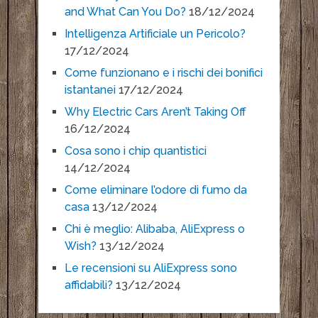
and What Can You Do?
18/12/2024
Intelligenza Artificiale un Pericolo?
17/12/2024
Come funzionano e i rischi dei bonifici
istantanei
17/12/2024
Why Electric Cars Aren’t Taking Off
16/12/2024
Cosa sono i chip quantistici
14/12/2024
Come eliminare l’odore di fumo da
casa
13/12/2024
Chi è meglio: Alibaba, AliExpress o
Wish?
13/12/2024
Le recensioni su AliExpress sono
affidabili?
13/12/2024