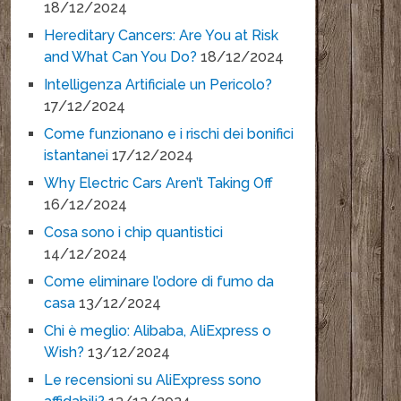
18/12/2024
Hereditary Cancers: Are You at Risk
and What Can You Do?
18/12/2024
Intelligenza Artificiale un Pericolo?
17/12/2024
Come funzionano e i rischi dei bonifici
istantanei
17/12/2024
Why Electric Cars Aren’t Taking Off
16/12/2024
Cosa sono i chip quantistici
14/12/2024
Come eliminare l’odore di fumo da
casa
13/12/2024
Chi è meglio: Alibaba, AliExpress o
Wish?
13/12/2024
Le recensioni su AliExpress sono