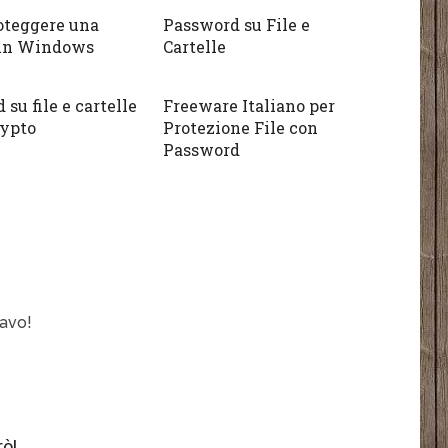
oteggere una
Password su File e
 in Windows
Cartelle
su file e cartelle
Freeware Italiano per
ypto
Protezione File con
Password
cavo!
ò!