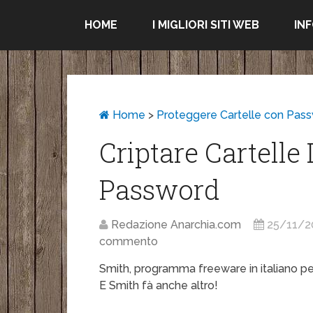
HOME
I MIGLIORI SITI WEB
IN
Home
>
Proteggere Cartelle con Pas
Criptare Cartelle
Password
Redazione Anarchia.com
25/11/2
commento
Smith, programma freeware in italiano per 
E Smith fà anche altro!