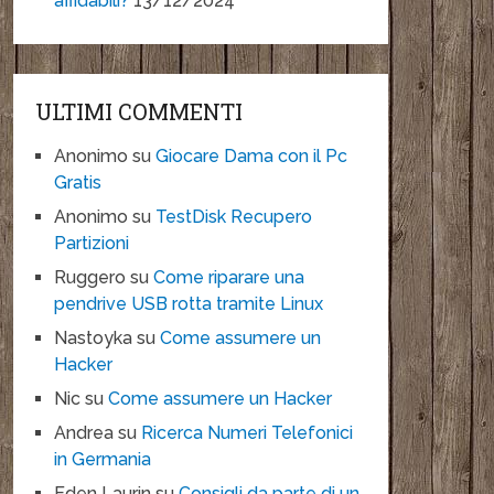
affidabili?
13/12/2024
ULTIMI COMMENTI
Anonimo
su
Giocare Dama con il Pc
Gratis
Anonimo
su
TestDisk Recupero
Partizioni
Ruggero
su
Come riparare una
pendrive USB rotta tramite Linux
Nastoyka
su
Come assumere un
Hacker
Nic
su
Come assumere un Hacker
Andrea
su
Ricerca Numeri Telefonici
in Germania
Eden Laurin
su
Consigli da parte di un