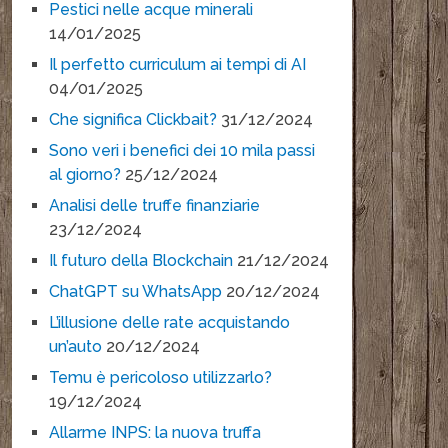
Pestici nelle acque minerali
14/01/2025
Il perfetto curriculum ai tempi di AI
04/01/2025
Che significa Clickbait?
31/12/2024
Sono veri i benefici dei 10 mila passi
al giorno?
25/12/2024
Analisi delle truffe finanziarie
23/12/2024
Il futuro della Blockchain
21/12/2024
ChatGPT su WhatsApp
20/12/2024
L’illusione delle rate acquistando
un’auto
20/12/2024
Temu è pericoloso utilizzarlo?
19/12/2024
Allarme INPS: la nuova truffa