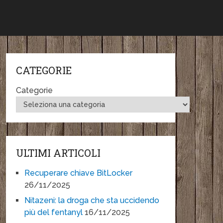
CATEGORIE
Categorie
ULTIMI ARTICOLI
Recuperare chiave BitLocker
26/11/2025
Nitazeni: la droga che sta uccidendo
più del fentanyl
16/11/2025