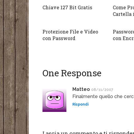
Chiave 127 Bit Gratis
Come Pr
Cartella
Protezione File e Video
Password 
con Password
con Encr
One Response
Matteo
08/11/2007
Finalmente quello che cer
Rispondi
Lascia un commento e ti risponder