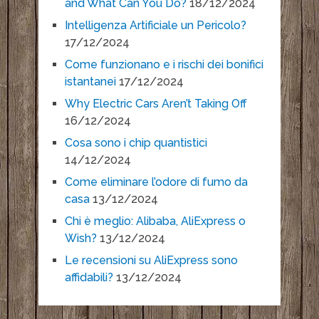
and What Can You Do?
18/12/2024
Intelligenza Artificiale un Pericolo?
17/12/2024
Come funzionano e i rischi dei bonifici
istantanei
17/12/2024
Why Electric Cars Aren’t Taking Off
16/12/2024
Cosa sono i chip quantistici
14/12/2024
Come eliminare l’odore di fumo da
casa
13/12/2024
Chi è meglio: Alibaba, AliExpress o
Wish?
13/12/2024
Le recensioni su AliExpress sono
affidabili?
13/12/2024