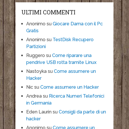
ULTIMI COMMENTI
Anonimo
su
Giocare Dama con il Pc
Gratis
Anonimo
su
TestDisk Recupero
Partizioni
Ruggero
su
Come riparare una
pendrive USB rotta tramite Linux
Nastoyka
su
Come assumere un
Hacker
Nic
su
Come assumere un Hacker
Andrea
su
Ricerca Numeri Telefonici
in Germania
Eden Laurin
su
Consigli da parte di un
hacker
Anonimo
su
Come assumere un