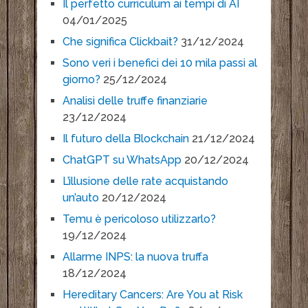
Il perfetto curriculum ai tempi di AI
04/01/2025
Che significa Clickbait?
31/12/2024
Sono veri i benefici dei 10 mila passi al
giorno?
25/12/2024
Analisi delle truffe finanziarie
23/12/2024
Il futuro della Blockchain
21/12/2024
ChatGPT su WhatsApp
20/12/2024
L’illusione delle rate acquistando
un’auto
20/12/2024
Temu è pericoloso utilizzarlo?
19/12/2024
Allarme INPS: la nuova truffa
18/12/2024
Hereditary Cancers: Are You at Risk