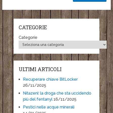
CATEGORIE
Categorie
ULTIMI ARTICOLI
Recuperare chiave BitLocker
26/11/2025
Nitazeni: la droga che sta uccidendo
più del fentanyl
16/11/2025
Pestici nelle acque minerali