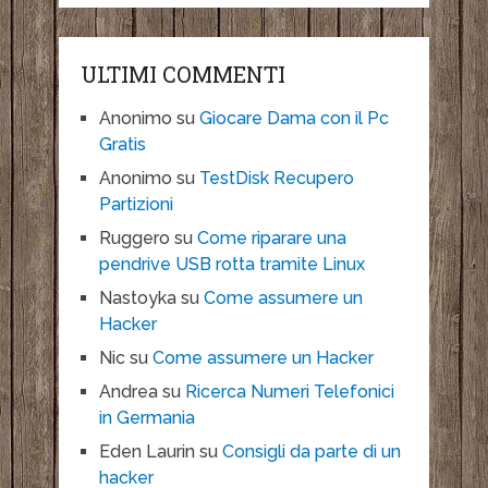
ULTIMI COMMENTI
Anonimo
su
Giocare Dama con il Pc
Gratis
Anonimo
su
TestDisk Recupero
Partizioni
Ruggero
su
Come riparare una
pendrive USB rotta tramite Linux
Nastoyka
su
Come assumere un
Hacker
Nic
su
Come assumere un Hacker
Andrea
su
Ricerca Numeri Telefonici
in Germania
Eden Laurin
su
Consigli da parte di un
hacker