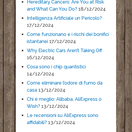
Hereditary Cancers: Are You at Risk
and What Can You Do?
18/12/2024
Intelligenza Artificiale un Pericolo?
17/12/2024
Come funzionano e i rischi dei bonifici
istantanei
17/12/2024
Why Electric Cars Aren’t Taking Off
16/12/2024
Cosa sono i chip quantistici
14/12/2024
Come eliminare l’odore di fumo da
casa
13/12/2024
Chi è meglio: Alibaba, AliExpress o
Wish?
13/12/2024
Le recensioni su AliExpress sono
affidabili?
13/12/2024