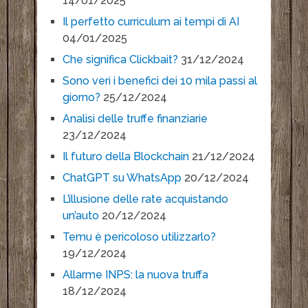
14/01/2025
Il perfetto curriculum ai tempi di AI
04/01/2025
Che significa Clickbait?
31/12/2024
Sono veri i benefici dei 10 mila passi al
giorno?
25/12/2024
Analisi delle truffe finanziarie
23/12/2024
Il futuro della Blockchain
21/12/2024
ChatGPT su WhatsApp
20/12/2024
L’illusione delle rate acquistando
un’auto
20/12/2024
Temu è pericoloso utilizzarlo?
19/12/2024
Allarme INPS: la nuova truffa
18/12/2024