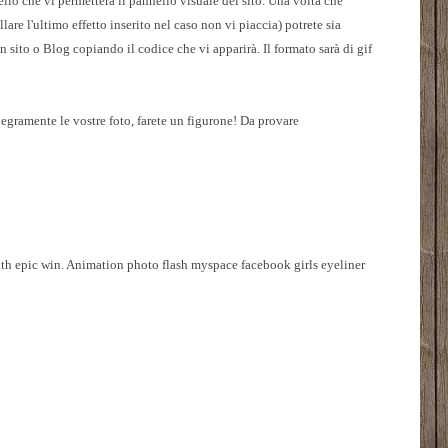
llo che vi permetterà il pannello visuale del sito. Una volta che
re l'ultimo effetto inserito nel caso non vi piaccia) potrete sia
un sito o Blog copiando il codice che vi apparirà. Il formato sarà di gif
egramente le vostre foto, farete un figurone! Da provare
ith epic win.
Animation photo flash myspace facebook girls eyeliner