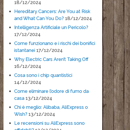
18/12/2024
Hereditary Cancers: Are You at Risk
and What Can You Do?
18/12/2024
Intelligenza Artificiale un Pericolo?
17/12/2024
Come funzionano e i rischi dei bonifici
istantanei
17/12/2024
Why Electric Cars Aren’t Taking Off
16/12/2024
Cosa sono i chip quantistici
14/12/2024
Come eliminare l’odore di fumo da
casa
13/12/2024
Chi è meglio: Alibaba, AliExpress o
Wish?
13/12/2024
Le recensioni su AliExpress sono