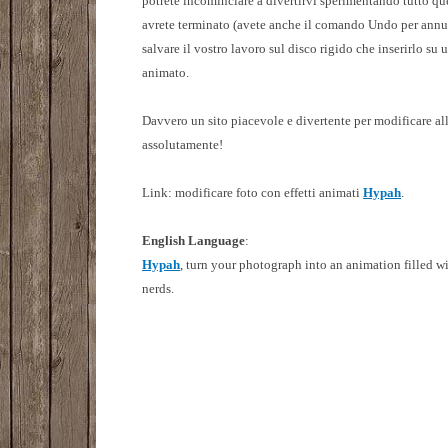
potrete incominciare a divertirvi sperimentando tutto que
avrete terminato (avete anche il comando Undo per annulla
salvare il vostro lavoro sul disco rigido che inserirlo su 
animato.
Davvero un sito piacevole e divertente per modificare all
assolutamente!
Link: modificare foto con effetti animati
Hypah
.
English Language
:
Hypah
, turn your photograph into an animation filled w
nerds.