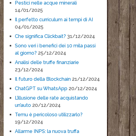
Pestici nelle acque minerali
14/01/2025
Il perfetto curriculum ai tempi di AI
04/01/2025
Che significa Clickbait?
31/12/2024
Sono veri i benefici dei 10 mila passi
al giorno?
25/12/2024
Analisi delle truffe finanziarie
23/12/2024
Il futuro della Blockchain
21/12/2024
ChatGPT su WhatsApp
20/12/2024
L’illusione delle rate acquistando
un’auto
20/12/2024
Temu è pericoloso utilizzarlo?
19/12/2024
Allarme INPS: la nuova truffa