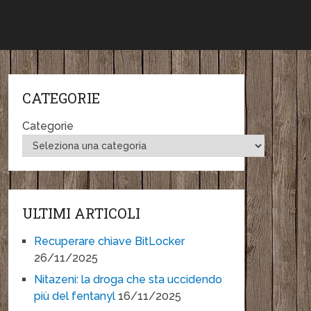
CATEGORIE
Categorie
ULTIMI ARTICOLI
Recuperare chiave BitLocker
26/11/2025
Nitazeni: la droga che sta uccidendo
più del fentanyl
16/11/2025