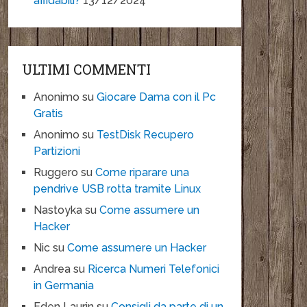
affidabili?
13/12/2024
ULTIMI COMMENTI
Anonimo
su
Giocare Dama con il Pc
Gratis
Anonimo
su
TestDisk Recupero
Partizioni
Ruggero
su
Come riparare una
pendrive USB rotta tramite Linux
Nastoyka
su
Come assumere un
Hacker
Nic
su
Come assumere un Hacker
Andrea
su
Ricerca Numeri Telefonici
in Germania
Eden Laurin
su
Consigli da parte di un