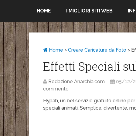
HOME
I MIGLIORI SITI WEB
IN
Home
>
Creare Caricature da Foto
>
Ef
Effetti Speciali su
Redazione Anarchia.com
05/12/
commento
Hypah, un bel servizio gratuito online per
speciali animati. Semplice, divertente, mol