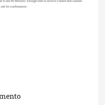
’ll last 60 Minutes. Enough time to receive e-mails that contain
t ask for confirmation.
gomento