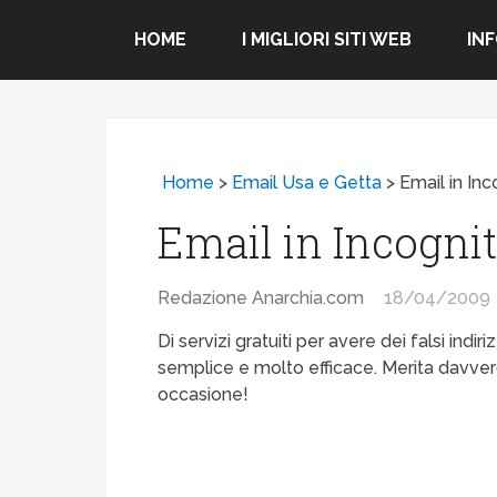
HOME
I MIGLIORI SITI WEB
IN
Home
>
Email Usa e Getta
>
Email in Inc
Email in Incogni
Redazione Anarchia.com
18/04/2009
Di servizi gratuiti per avere dei falsi indi
semplice e molto efficace. Merita davvero 
occasione!