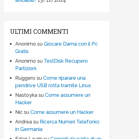
affidabili?
13/12/2024
ULTIMI COMMENTI
Anonimo
su
Giocare Dama con il Pc
Gratis
Anonimo
su
TestDisk Recupero
Partizioni
Ruggero
su
Come riparare una
pendrive USB rotta tramite Linux
Nastoyka
su
Come assumere un
Hacker
Nic
su
Come assumere un Hacker
Andrea
su
Ricerca Numeri Telefonici
in Germania
Eden Laurin
su
Consigli da parte di un