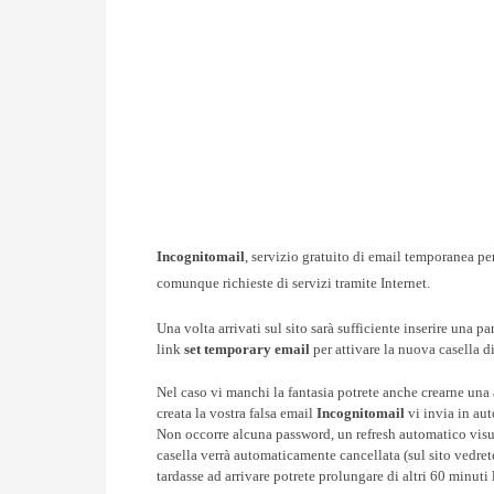
Incognitomail
, servizio gratuito di email temporanea per
comunque richieste di servizi tramite Internet.
Una volta arrivati sul sito sarà sufficiente inserire una par
link
set temporary email
per attivare la nuova casella 
Nel caso vi manchi la fantasia potrete anche crearne una
creata la vostra falsa email
Incognitomail
vi invia in au
Non occorre alcuna password, un refresh automatico visua
casella verrà automaticamente cancellata (sul sito vedrete
tardasse ad arrivare potrete prolungare di altri 60 minuti l