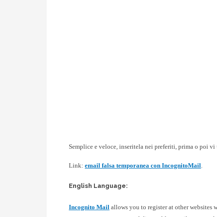
Semplice e veloce, inseritela nei preferiti, prima o poi vi 
Link:
email falsa temporanea con IncognitoMail
.
English Language:
Incognito Mail
allows you to register at other websites 