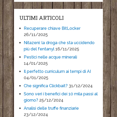
ULTIMI ARTICOLI
Recuperare chiave BitLocker
26/11/2025
Nitazeni: la droga che sta uccidendo
più del fentanyl
16/11/2025
Pestici nelle acque minerali
14/01/2025
Il perfetto curriculum ai tempi di AI
04/01/2025
Che significa Clickbait?
31/12/2024
Sono veri i benefici dei 10 mila passi al
giorno?
25/12/2024
Analisi delle truffe finanziarie
23/12/2024