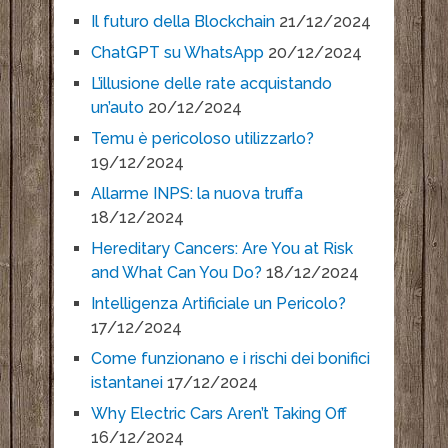
Il futuro della Blockchain
21/12/2024
ChatGPT su WhatsApp
20/12/2024
L’illusione delle rate acquistando
un’auto
20/12/2024
Temu è pericoloso utilizzarlo?
19/12/2024
Allarme INPS: la nuova truffa
18/12/2024
Hereditary Cancers: Are You at Risk
and What Can You Do?
18/12/2024
Intelligenza Artificiale un Pericolo?
17/12/2024
Come funzionano e i rischi dei bonifici
istantanei
17/12/2024
Why Electric Cars Aren’t Taking Off
16/12/2024