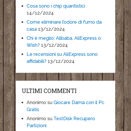
Cosa sono i chip quantistici
14/12/2024
Come eliminare l’odore di fumo da
casa
13/12/2024
Chi è meglio: Alibaba, AliExpress o
Wish?
13/12/2024
Le recensioni su AliExpress sono
affidabili?
13/12/2024
ULTIMI COMMENTI
Anonimo
su
Giocare Dama con il Pc
Gratis
Anonimo
su
TestDisk Recupero
Partizioni