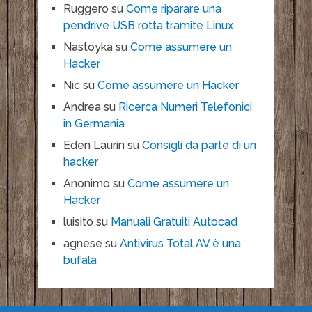
Ruggero
su
Come riparare una
pendrive USB rotta tramite Linux
Nastoyka
su
Come assumere un
Hacker
Nic
su
Come assumere un Hacker
Andrea
su
Ricerca Numeri Telefonici
in Germania
Eden Laurin
su
Consigli da parte di un
hacker
Anonimo
su
Come assumere un
Hacker
luisito
su
Manuali Gratuiti Autocad
agnese
su
Antivirus Total AV è una
bufala