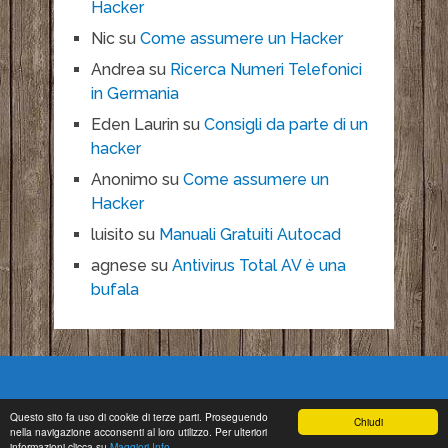
Hacker
Nic
su
Come assumere un Hacker
Andrea
su
Ricerca Numeri Telefonici
in Germania
Eden Laurin
su
Consigli da parte di un
hacker
Anonimo
su
Come assumere un
Hacker
luisito
su
Manuali Gratuiti Autocad
agnese
su
Antivirus Total AV è una
bufala
Questo sito fa uso di cookie di terze parti. Proseguendo
Chiudi
nella navigazione acconsenti al loro utilizzo. Per ulteriori
Copyright © 2026.
informazioni clicca su
Maggiori Info