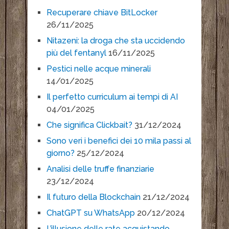
Recuperare chiave BitLocker
26/11/2025
Nitazeni: la droga che sta uccidendo
più del fentanyl
16/11/2025
Pestici nelle acque minerali
14/01/2025
Il perfetto curriculum ai tempi di AI
04/01/2025
Che significa Clickbait?
31/12/2024
Sono veri i benefici dei 10 mila passi al
giorno?
25/12/2024
Analisi delle truffe finanziarie
23/12/2024
Il futuro della Blockchain
21/12/2024
ChatGPT su WhatsApp
20/12/2024
L’illusione delle rate acquistando