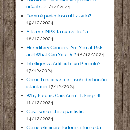
un’auto
20/12/2024
Temu è pericoloso utilizzarlo?
19/12/2024
Allarme INPS: la nuova truffa
18/12/2024
Hereditary Cancers: Are You at Risk
and What Can You Do?
18/12/2024
Intelligenza Artificiale un Pericolo?
17/12/2024
Come funzionano e i rischi dei bonifici
istantanei
17/12/2024
Why Electric Cars Aren’t Taking Off
16/12/2024
Cosa sono i chip quantistici
14/12/2024
Come eliminare l’odore di fumo da