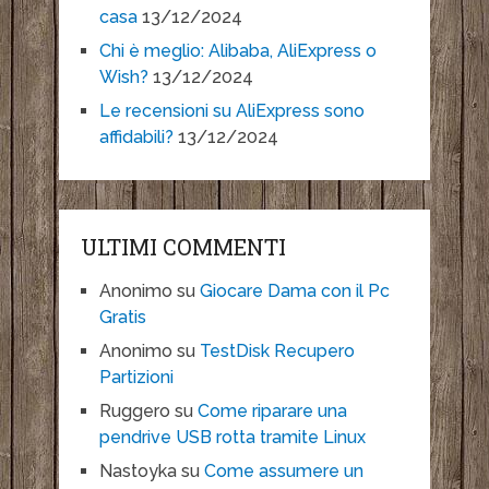
casa
13/12/2024
Chi è meglio: Alibaba, AliExpress o
Wish?
13/12/2024
Le recensioni su AliExpress sono
affidabili?
13/12/2024
ULTIMI COMMENTI
Anonimo
su
Giocare Dama con il Pc
Gratis
Anonimo
su
TestDisk Recupero
Partizioni
Ruggero
su
Come riparare una
pendrive USB rotta tramite Linux
Nastoyka
su
Come assumere un