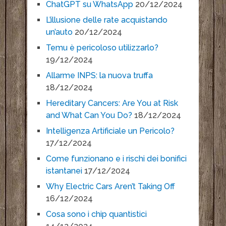
ChatGPT su WhatsApp
20/12/2024
L’illusione delle rate acquistando
un’auto
20/12/2024
Temu è pericoloso utilizzarlo?
19/12/2024
Allarme INPS: la nuova truffa
18/12/2024
Hereditary Cancers: Are You at Risk
and What Can You Do?
18/12/2024
Intelligenza Artificiale un Pericolo?
17/12/2024
Come funzionano e i rischi dei bonifici
istantanei
17/12/2024
Why Electric Cars Aren’t Taking Off
16/12/2024
Cosa sono i chip quantistici