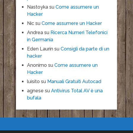
Nastoyka
su
Come assumere un
Hacker
Nic
su
Come assumere un Hacker
Andrea
su
Ricerca Numeri Telefonici
in Germania
Eden Laurin
su
Consigli da parte di un
hacker
Anonimo
su
Come assumere un
Hacker
luisito
su
Manuali Gratuiti Autocad
agnese
su
Antivirus Total AV è una
bufala