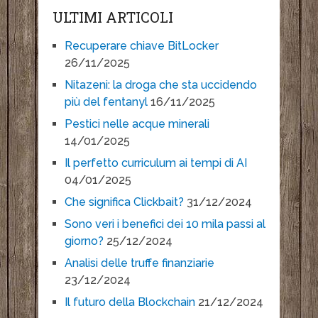
ULTIMI ARTICOLI
Recuperare chiave BitLocker
26/11/2025
Nitazeni: la droga che sta uccidendo
più del fentanyl
16/11/2025
Pestici nelle acque minerali
14/01/2025
Il perfetto curriculum ai tempi di AI
04/01/2025
Che significa Clickbait?
31/12/2024
Sono veri i benefici dei 10 mila passi al
giorno?
25/12/2024
Analisi delle truffe finanziarie
23/12/2024
Il futuro della Blockchain
21/12/2024