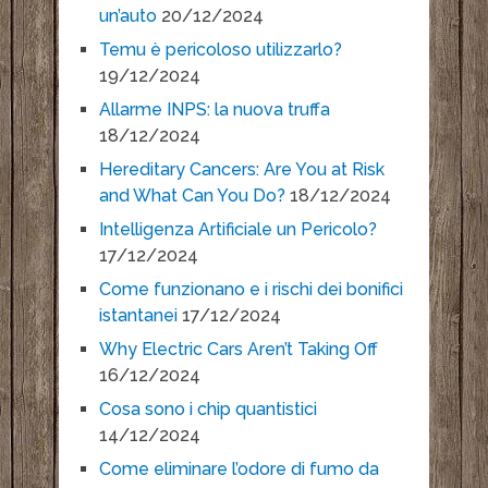
un’auto
20/12/2024
Temu è pericoloso utilizzarlo?
19/12/2024
Allarme INPS: la nuova truffa
18/12/2024
Hereditary Cancers: Are You at Risk
and What Can You Do?
18/12/2024
Intelligenza Artificiale un Pericolo?
17/12/2024
Come funzionano e i rischi dei bonifici
istantanei
17/12/2024
Why Electric Cars Aren’t Taking Off
16/12/2024
Cosa sono i chip quantistici
14/12/2024
Come eliminare l’odore di fumo da