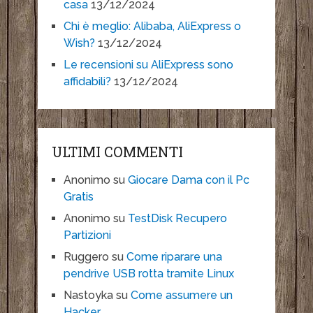
casa
13/12/2024
Chi è meglio: Alibaba, AliExpress o
Wish?
13/12/2024
Le recensioni su AliExpress sono
affidabili?
13/12/2024
ULTIMI COMMENTI
Anonimo
su
Giocare Dama con il Pc
Gratis
Anonimo
su
TestDisk Recupero
Partizioni
Ruggero
su
Come riparare una
pendrive USB rotta tramite Linux
Nastoyka
su
Come assumere un
Hacker