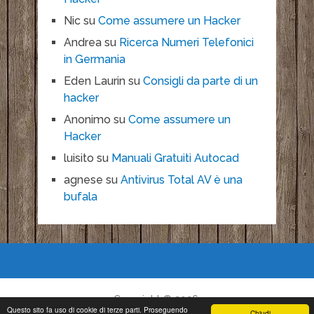
Nic
su
Come assumere un Hacker
Andrea
su
Ricerca Numeri Telefonici
in Germania
Eden Laurin
su
Consigli da parte di un
hacker
Anonimo
su
Come assumere un
Hacker
luisito
su
Manuali Gratuiti Autocad
agnese
su
Antivirus Total AV è una
bufala
Copyright © 2026.
Questo sito fa uso di cookie di terze parti. Proseguendo
Chiudi