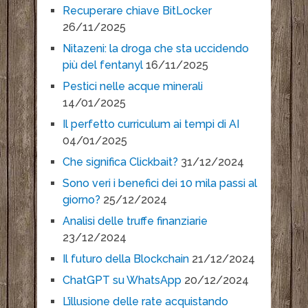
Recuperare chiave BitLocker
26/11/2025
Nitazeni: la droga che sta uccidendo
più del fentanyl
16/11/2025
Pestici nelle acque minerali
14/01/2025
Il perfetto curriculum ai tempi di AI
04/01/2025
Che significa Clickbait?
31/12/2024
Sono veri i benefici dei 10 mila passi al
giorno?
25/12/2024
Analisi delle truffe finanziarie
23/12/2024
Il futuro della Blockchain
21/12/2024
ChatGPT su WhatsApp
20/12/2024
L’illusione delle rate acquistando