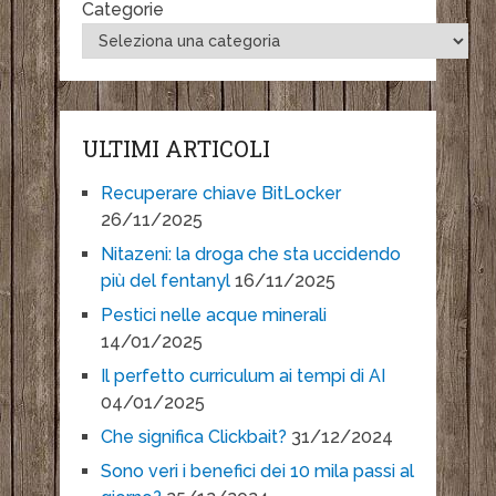
Categorie
ULTIMI ARTICOLI
Recuperare chiave BitLocker
26/11/2025
Nitazeni: la droga che sta uccidendo
più del fentanyl
16/11/2025
Pestici nelle acque minerali
14/01/2025
Il perfetto curriculum ai tempi di AI
04/01/2025
Che significa Clickbait?
31/12/2024
Sono veri i benefici dei 10 mila passi al