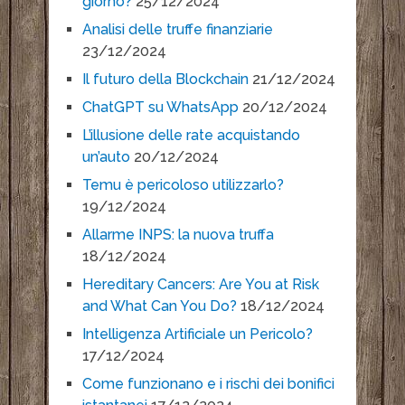
giorno?
25/12/2024
Analisi delle truffe finanziarie
23/12/2024
Il futuro della Blockchain
21/12/2024
ChatGPT su WhatsApp
20/12/2024
L’illusione delle rate acquistando
un’auto
20/12/2024
Temu è pericoloso utilizzarlo?
19/12/2024
Allarme INPS: la nuova truffa
18/12/2024
Hereditary Cancers: Are You at Risk
and What Can You Do?
18/12/2024
Intelligenza Artificiale un Pericolo?
17/12/2024
Come funzionano e i rischi dei bonifici