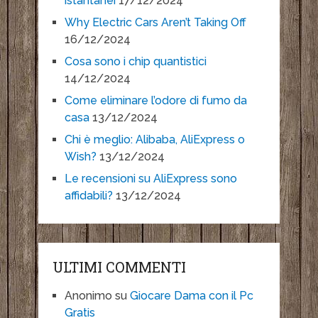
istantanei
17/12/2024
Why Electric Cars Aren’t Taking Off
16/12/2024
Cosa sono i chip quantistici
14/12/2024
Come eliminare l’odore di fumo da
casa
13/12/2024
Chi è meglio: Alibaba, AliExpress o
Wish?
13/12/2024
Le recensioni su AliExpress sono
affidabili?
13/12/2024
ULTIMI COMMENTI
Anonimo
su
Giocare Dama con il Pc
Gratis