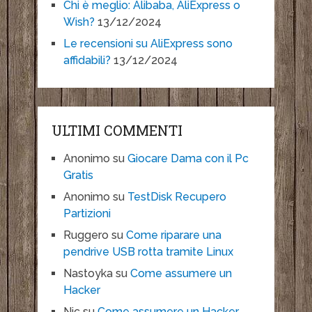
Chi è meglio: Alibaba, AliExpress o
Wish?
13/12/2024
Le recensioni su AliExpress sono
affidabili?
13/12/2024
ULTIMI COMMENTI
Anonimo
su
Giocare Dama con il Pc
Gratis
Anonimo
su
TestDisk Recupero
Partizioni
Ruggero
su
Come riparare una
pendrive USB rotta tramite Linux
Nastoyka
su
Come assumere un
Hacker
Nic
su
Come assumere un Hacker