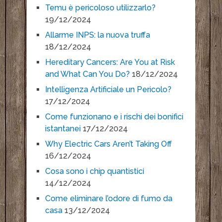
Temu è pericoloso utilizzarlo?
19/12/2024
Allarme INPS: la nuova truffa
18/12/2024
Hereditary Cancers: Are You at Risk
and What Can You Do?
18/12/2024
Intelligenza Artificiale un Pericolo?
17/12/2024
Come funzionano e i rischi dei bonifici
istantanei
17/12/2024
Why Electric Cars Aren’t Taking Off
16/12/2024
Cosa sono i chip quantistici
14/12/2024
Come eliminare l’odore di fumo da
casa
13/12/2024