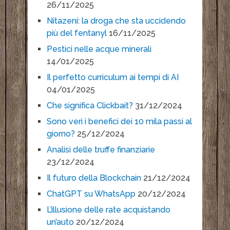
26/11/2025
Nitazeni: la droga che sta uccidendo
più del fentanyl
16/11/2025
Pestici nelle acque minerali
14/01/2025
Il perfetto curriculum ai tempi di AI
04/01/2025
Che significa Clickbait?
31/12/2024
Sono veri i benefici dei 10 mila passi al
giorno?
25/12/2024
Analisi delle truffe finanziarie
23/12/2024
Il futuro della Blockchain
21/12/2024
ChatGPT su WhatsApp
20/12/2024
L’illusione delle rate acquistando
un’auto
20/12/2024