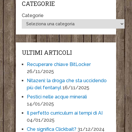
CATEGORIE
Categorie
ULTIMI ARTICOLI
Recuperare chiave BitLocker
26/11/2025
Nitazeni: la droga che sta uccidendo
più del fentanyl
16/11/2025
Pestici nelle acque minerali
14/01/2025
Il perfetto curriculum ai tempi di AI
04/01/2025
Che significa Clickbait?
31/12/2024