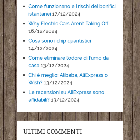
Come funzionano e i rischi dei bonifici
istantanei
17/12/2024
Why Electric Cars Aren’t Taking Off
16/12/2024
Cosa sono i chip quantistici
14/12/2024
Come eliminare l’odore di fumo da
casa
13/12/2024
Chi è meglio: Alibaba, AliExpress o
Wish?
13/12/2024
Le recensioni su AliExpress sono
affidabili?
13/12/2024
ULTIMI COMMENTI