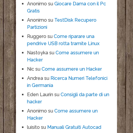
Anonimo
su
Giocare Dama con il Pc
Gratis
Anonimo
su
TestDisk Recupero
Partizioni
Ruggero
su
Come riparare una
pendrive USB rotta tramite Linux
Nastoyka
su
Come assumere un
Hacker
Nic
su
Come assumere un Hacker
Andrea
su
Ricerca Numeri Telefonici
in Germania
Eden Laurin
su
Consigli da parte di un
hacker
Anonimo
su
Come assumere un
Hacker
luisito
su
Manuali Gratuiti Autocad