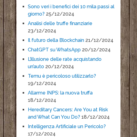
Sono veri i benefici dei 10 mila passi al
giorno?
25/12/2024
Analisi delle truffe finanziarie
23/12/2024
Il futuro della Blockchain
21/12/2024
ChatGPT su WhatsApp
20/12/2024
L’illusione delle rate acquistando
un’auto
20/12/2024
Temu è pericoloso utilizzarlo?
19/12/2024
Allarme INPS: la nuova truffa
18/12/2024
Hereditary Cancers: Are You at Risk
and What Can You Do?
18/12/2024
Intelligenza Artificiale un Pericolo?
17/12/2024