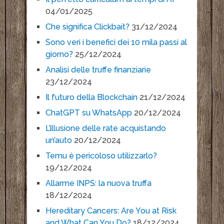
04/01/2025
Che significa Clickbait?
31/12/2024
Sono veri i benefici dei 10 mila passi al
giorno?
25/12/2024
Analisi delle truffe finanziarie
23/12/2024
Il futuro della Blockchain
21/12/2024
ChatGPT su WhatsApp
20/12/2024
L’illusione delle rate acquistando
un’auto
20/12/2024
Temu è pericoloso utilizzarlo?
19/12/2024
Allarme INPS: la nuova truffa
18/12/2024
Hereditary Cancers: Are You at Risk
and What Can You Do?
18/12/2024