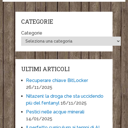
CATEGORIE
Categorie
ULTIMI ARTICOLI
Recuperare chiave BitLocker
26/11/2025
Nitazeni: la droga che sta uccidendo
più del fentanyl
16/11/2025
Pestici nelle acque minerali
14/01/2025
Il perfetto curriculum ai tempi di AI