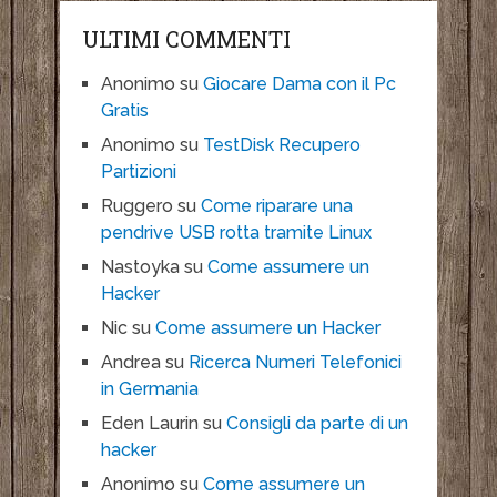
ULTIMI COMMENTI
Anonimo
su
Giocare Dama con il Pc
Gratis
Anonimo
su
TestDisk Recupero
Partizioni
Ruggero
su
Come riparare una
pendrive USB rotta tramite Linux
Nastoyka
su
Come assumere un
Hacker
Nic
su
Come assumere un Hacker
Andrea
su
Ricerca Numeri Telefonici
in Germania
Eden Laurin
su
Consigli da parte di un
hacker
Anonimo
su
Come assumere un