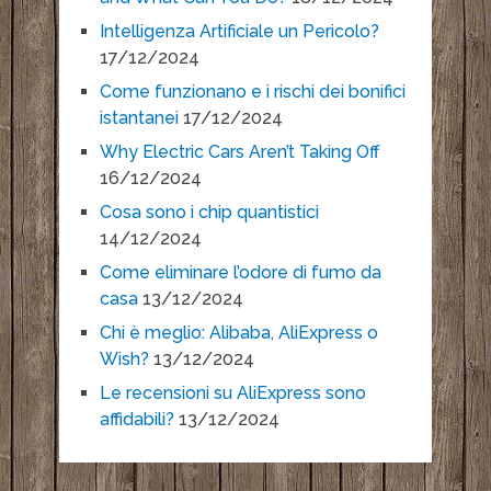
Intelligenza Artificiale un Pericolo?
17/12/2024
Come funzionano e i rischi dei bonifici
istantanei
17/12/2024
Why Electric Cars Aren’t Taking Off
16/12/2024
Cosa sono i chip quantistici
14/12/2024
Come eliminare l’odore di fumo da
casa
13/12/2024
Chi è meglio: Alibaba, AliExpress o
Wish?
13/12/2024
Le recensioni su AliExpress sono
affidabili?
13/12/2024