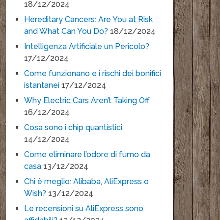
18/12/2024
Hereditary Cancers: Are You at Risk
and What Can You Do?
18/12/2024
Intelligenza Artificiale un Pericolo?
17/12/2024
Come funzionano e i rischi dei bonifici
istantanei
17/12/2024
Why Electric Cars Aren’t Taking Off
16/12/2024
Cosa sono i chip quantistici
14/12/2024
Come eliminare l’odore di fumo da
casa
13/12/2024
Chi è meglio: Alibaba, AliExpress o
Wish?
13/12/2024
Le recensioni su AliExpress sono