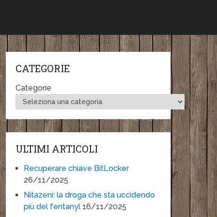
CATEGORIE
Categorie
ULTIMI ARTICOLI
Recuperare chiave BitLocker
26/11/2025
Nitazeni: la droga che sta uccidendo
più del fentanyl
16/11/2025