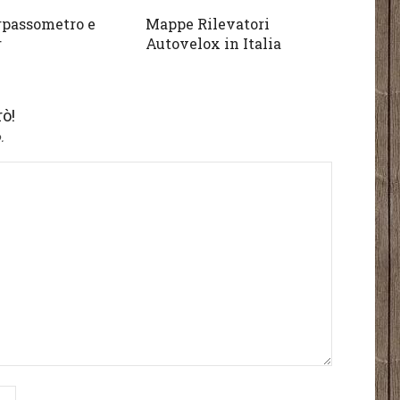
rpassometro e
Mappe Rilevatori
r
Autovelox in Italia
ò!
.