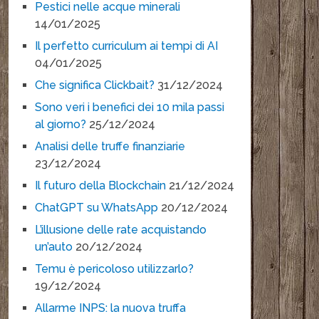
Pestici nelle acque minerali
14/01/2025
Il perfetto curriculum ai tempi di AI
04/01/2025
Che significa Clickbait?
31/12/2024
Sono veri i benefici dei 10 mila passi
al giorno?
25/12/2024
Analisi delle truffe finanziarie
23/12/2024
Il futuro della Blockchain
21/12/2024
ChatGPT su WhatsApp
20/12/2024
L’illusione delle rate acquistando
un’auto
20/12/2024
Temu è pericoloso utilizzarlo?
19/12/2024
Allarme INPS: la nuova truffa