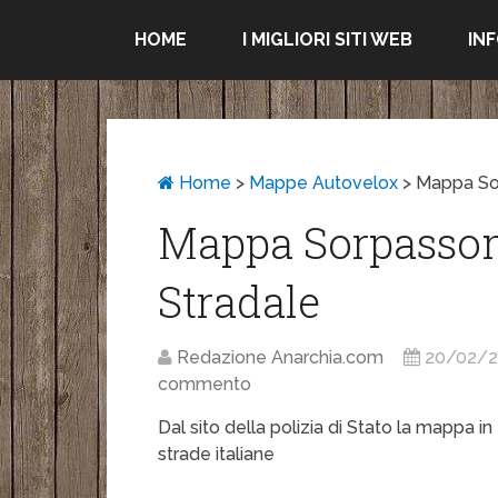
HOME
I MIGLIORI SITI WEB
IN
Home
>
Mappe Autovelox
>
Mappa Sor
Mappa Sorpassome
Stradale
Redazione Anarchia.com
20/02/
commento
Dal sito della polizia di Stato la mappa i
strade italiane