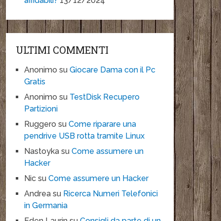
affidabili?
13/12/2024
ULTIMI COMMENTI
Anonimo
su
Giocare Dama con il Pc
Gratis
Anonimo
su
TestDisk Recupero
Partizioni
Ruggero
su
Come riparare una
pendrive USB rotta tramite Linux
Nastoyka
su
Come assumere un
Hacker
Nic
su
Come assumere un Hacker
Andrea
su
Ricerca Numeri Telefonici
in Germania
Eden Laurin
su
Consigli da parte di un