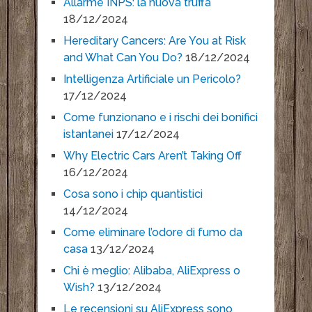
Allarme INPS: la nuova truffa
18/12/2024
Hereditary Cancers: Are You at Risk
and What Can You Do?
18/12/2024
Intelligenza Artificiale un Pericolo?
17/12/2024
Come funzionano e i rischi dei bonifici
istantanei
17/12/2024
Why Electric Cars Aren’t Taking Off
16/12/2024
Cosa sono i chip quantistici
14/12/2024
Come eliminare l’odore di fumo da
casa
13/12/2024
Chi è meglio: Alibaba, AliExpress o
Wish?
13/12/2024
Le recensioni su AliExpress sono