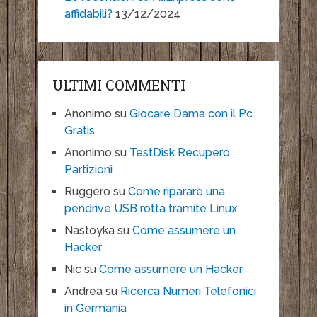
affidabili?
13/12/2024
ULTIMI COMMENTI
Anonimo
su
Giocare Dama con il Pc
Gratis
Anonimo
su
TestDisk Recupero
Partizioni
Ruggero
su
Come riparare una
pendrive USB rotta tramite Linux
Nastoyka
su
Come assumere un
Hacker
Nic
su
Come assumere un Hacker
Andrea
su
Ricerca Numeri Telefonici
in Germania