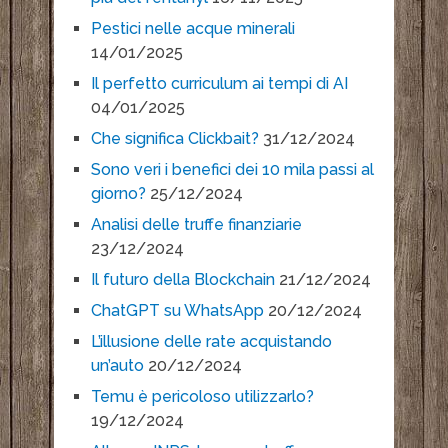
Pestici nelle acque minerali
14/01/2025
Il perfetto curriculum ai tempi di AI
04/01/2025
Che significa Clickbait?
31/12/2024
Sono veri i benefici dei 10 mila passi al
giorno?
25/12/2024
Analisi delle truffe finanziarie
23/12/2024
Il futuro della Blockchain
21/12/2024
ChatGPT su WhatsApp
20/12/2024
L’illusione delle rate acquistando
un’auto
20/12/2024
Temu è pericoloso utilizzarlo?
19/12/2024